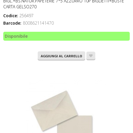
BIGL.+BS.NATUR.PAPETERIE 7*5 AZZURRO 10P BIGLIETTI+BUSTE
CARTA GELSO270
Codice:
256497
Barcode:
8008621141470
Disponibile
AGGIUNGI AL CARRELLO