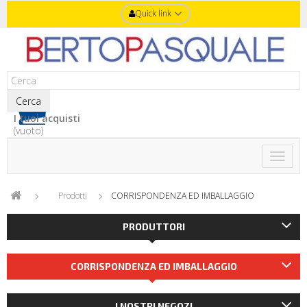
Quick link
Cerca
I tuoi acquisti
(vuoto)
Toggle
naviga
Prodotti
CORRISPONDENZA ED IMBALLAGGIO
PRODUTTORI
CORRISPONDENZA ED IMBALLAGGIO
I NOSTRI NEGOZI