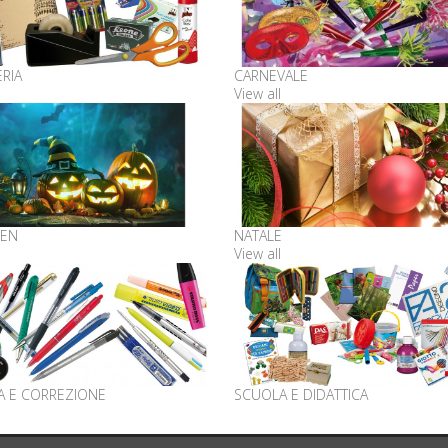
RIA
CARNEVALE
View all
EN
NATALE
View all
A E CORREZIONE
SCUOLA E DIDATTICA