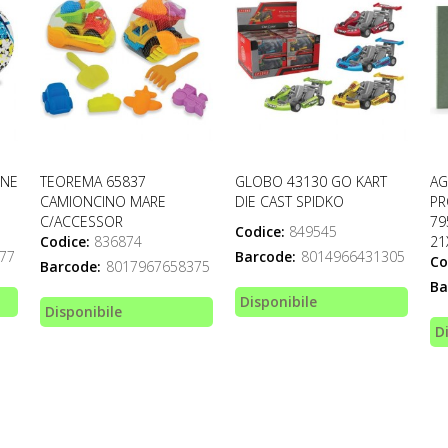
ONE
TEOREMA 65837
GLOBO 43130 GO KART
AG
CAMIONCINO MARE
DIE CAST SPIDKO
PR
C/ACCESSOR
79
Codice:
849545
Codice:
836874
21
77
Barcode:
8014966431305
Co
Barcode:
8017967658375
Ba
Disponibile
Disponibile
D