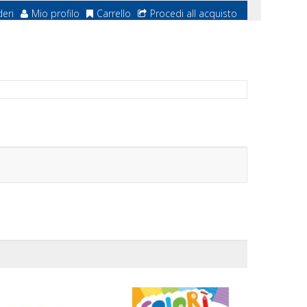
deri
Mio profilo
Carrello
Procedi all acquisto