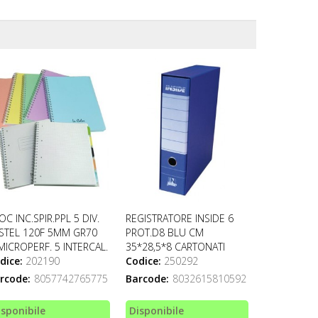
OC INC.SPIR.PPL 5 DIV.
REGISTRATORE INSIDE 6
STEL 120F 5MM GR70
PROT.D8 BLU CM
MICROPERF. 5 INTERCAL.
35*28,5*8 CARTONATI
dice:
202190
Codice:
250292
rcode:
8057742765775
Barcode:
8032615810592
isponibile
Disponibile