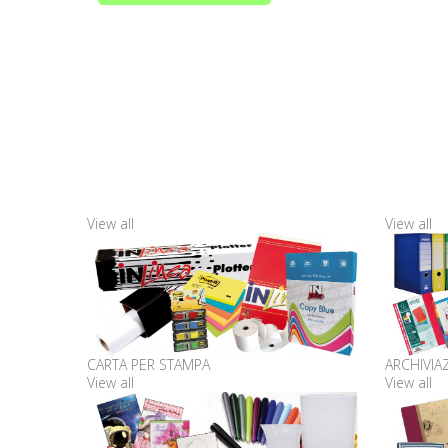
View all
View all
CARTA PER STAMPA
ARCHIVIA
View all
View all