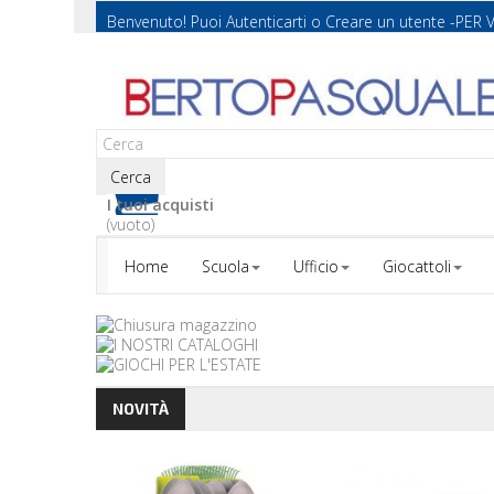
Benvenuto! Puoi
Autenticarti
o
Creare un utente
-PER 
Cerca
I tuoi acquisti
(vuoto)
Home
Scuola
Ufficio
Giocattoli
NOVITÀ