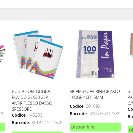
BUSTA FORI INLINEA
RICAMBIO A4 RINFORZATO
BL
RUVIDO 22X30 25P
100GR 40FF 5MM
PA
ANTIRIFLESSO BASSO
C/
Codice:
201695
SPESSORE
Co
45
Barcode:
8005235117389
Codice:
145206
Ba
Barcode:
8018727211878
Disponibile
D