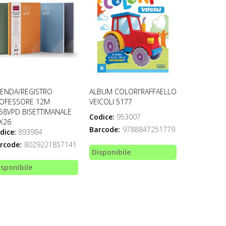
ENDA/REGISTRO
ALBUM COLORI'RAFFAELLO
OFESSORE 12M
VEICOLI 5177
58VPD BISETTIMANALE
Codice:
953007
X26
Barcode:
9788847251779
dice:
893984
rcode:
8029221857141
Disponibile
isponibile