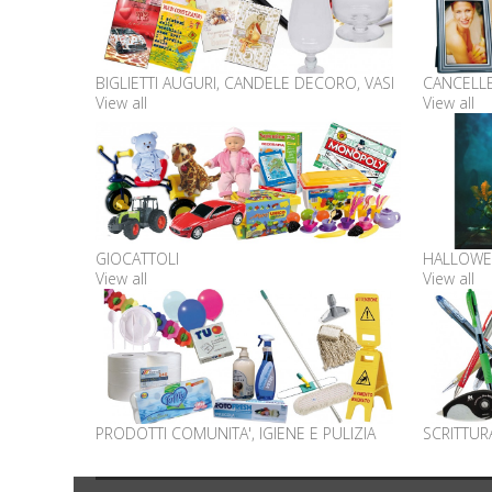
BIGLIETTI AUGURI, CANDELE DECORO, VASI
CANCELLE
View all
View all
GIOCATTOLI
HALLOWE
View all
View all
PRODOTTI COMUNITA', IGIENE E PULIZIA
SCRITTUR