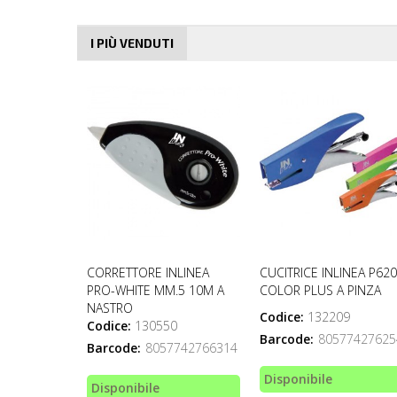
I PIÙ VENDUTI
CORRETTORE INLINEA
CUCITRICE INLINEA P620
PRO-WHITE MM.5 10M A
COLOR PLUS A PINZA
NASTRO
Codice:
132209
Codice:
130550
Barcode:
80577427625
Barcode:
8057742766314
Disponibile
Disponibile