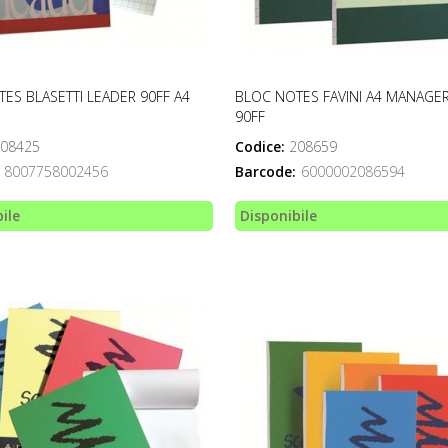
ES BLASETTI LEADER 90FF A4
BLOC NOTES FAVINI A4 MANAGE
90FF
08425
Codice:
208659
8007758002456
Barcode:
6000002086594
ile
Disponibile