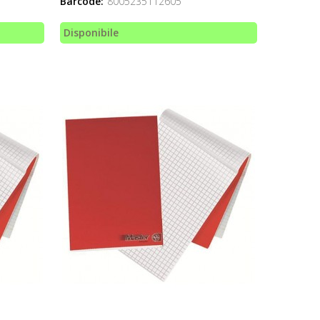
Barcode:
8005235112605
Disponibile