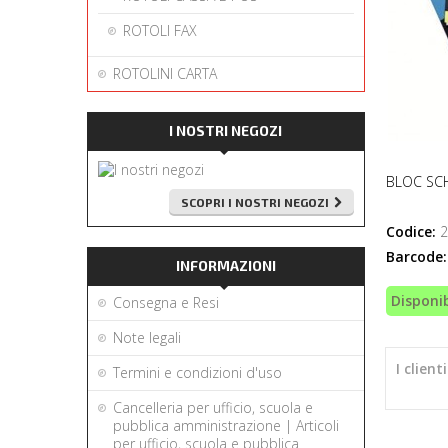
ROTOLI FAX
ROTOLINI CARTA
I NOSTRI NEGOZI
BLOC SCH
SCOPRI I NOSTRI NEGOZI
Codice:
2
Barcode:
INFORMAZIONI
Disponib
Consegna e Resi
Note legali
I clien
Termini e condizioni d'uso
Cancelleria per ufficio, scuola e
pubblica amministrazione | Articoli
per ufficio, scuola e pubblica