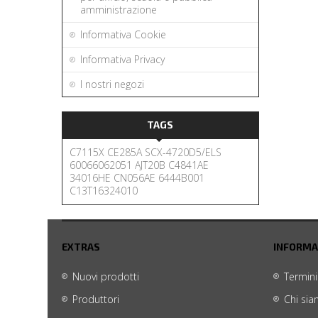
amministrazione
Informativa Cookie
Informativa Privacy
I nostri negozi
TAGS
C7115X
CE285A
SCX-4720D5/ELS
60066062051
AJT20B
C4841AE
34016HE
CN056AE
6444B001
C13T16324010
EXTRAS
INFORMA
Nuovi prodotti
Termini
Produttori
Chi si