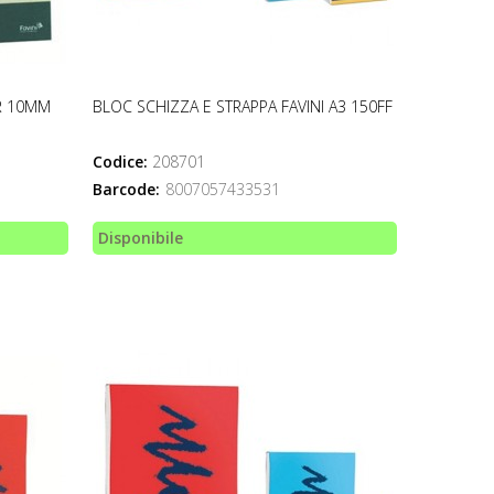
R 10MM
BLOC SCHIZZA E STRAPPA FAVINI A3 150FF
Codice:
208701
Barcode:
8007057433531
Disponibile