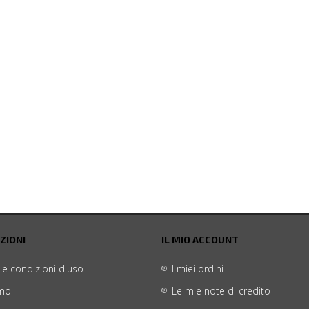
ZIONI
IL MIO ACCOUNT
 e condizioni d'uso
I miei ordini
amo
Le mie note di credito