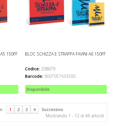
 A5 150FF
BLOC SCHIZZA E STRAPPA FAVINI A6 150FF
Codice:
208679
Barcode:
8007057433500
Disponibile
e:
1
2
3
4
Successivo
Mostrando 1 - 12 di 46 articoli