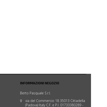
INFORMAZIONI NEGOZIO
Berto Pasquale S.r.l.
via del Commercio 18 35013 Cittadella
(Padova) Italy C.F. e P.I. 01733380289 -