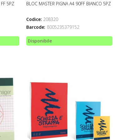
 FF 5PZ
BLOC MASTER PIGNA A4 90FF BIANCO 5PZ
Codice:
208320
Barcode:
8005235379152
Disponibile