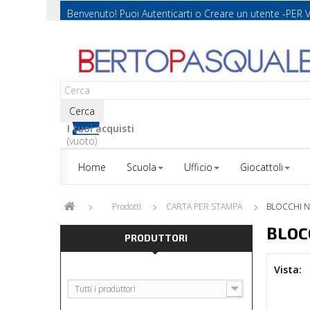
Benvenuto! Puoi
Autenticarti
o
Creare un utente
-PER 
Cerca
I tuoi acquisti
(vuoto)
Home
Scuola
Ufficio
Giocattoli
Prodotti
CARTA PER STAMPA
BLOCCHI 
BLOC
PRODUTTORI
Vista:
Tutti i produttori