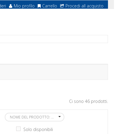
deri
Mio profilo
Carrello
Procedi all acquisto
Ci sono 46 prodotti.
NOME DEL PRODOTTO: DALLA A ALLA Z
Solo disponibili