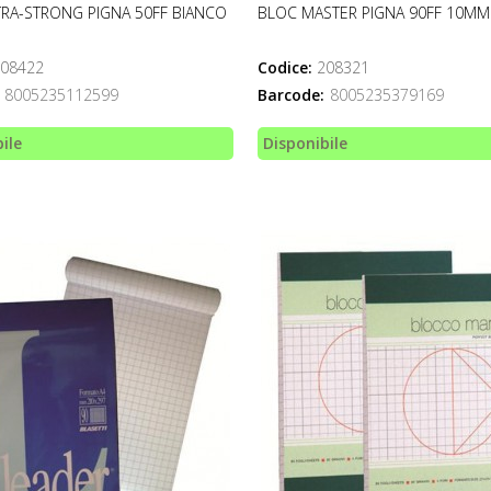
RA-STRONG PIGNA 50FF BIANCO
BLOC MASTER PIGNA 90FF 10MM
08422
Codice:
208321
8005235112599
Barcode:
8005235379169
ile
Disponibile