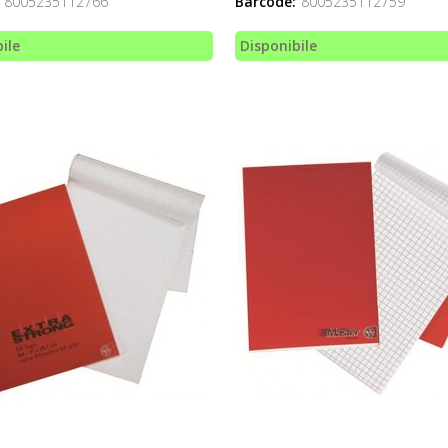
8005235112766
Barcode:
8005235112759
ile
Disponibile