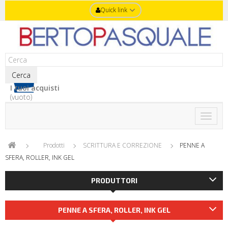
Quick link
Cerca
I tuoi acquisti
(vuoto)
Toggle
naviga
Prodotti
SCRITTURA E CORREZIONE
PENNE A
SFERA, ROLLER, INK GEL
PRODUTTORI
PENNE A SFERA, ROLLER, INK GEL