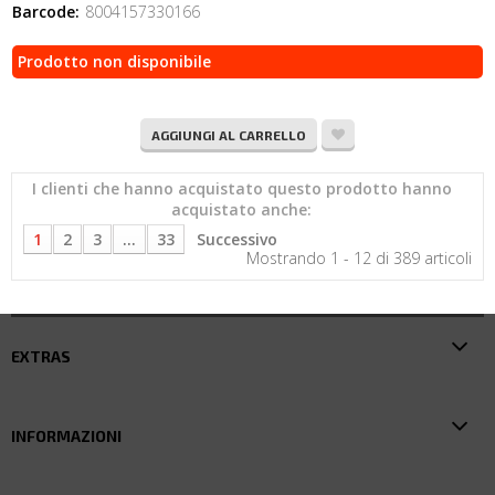
Barcode:
8004157330166
Prodotto non disponibile
AGGIUNGI AL CARRELLO
I clienti che hanno acquistato questo prodotto hanno
acquistato anche:
1
2
3
...
33
Successivo
Mostrando 1 - 12 di 389 articoli
EXTRAS
INFORMAZIONI