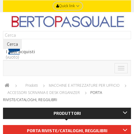
Quick link
Cerca
I tuoi acquisti
(vuoto)
Toggle
naviga
Prodotti
MACCHINE E ATTREZZATURE PER UFFICIO
ACCESSORI SCRIVANIA E DESK ORGANIZER
PORTA
RIVISTE/CATALOGHI, REGGILIBRI
PRODUTTORI
PORTA RIVISTE/CATALOGHI, REGGILIBRI