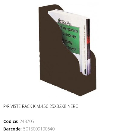
P/RIVISTE RACK K.M.450 25X32X8 NERO
Codice:
248705
Barcode:
5018009100640