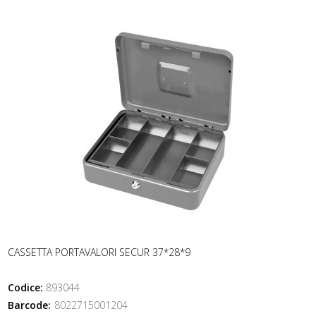
CASSETTA PORTAVALORI SECUR 37*28*9
Codice:
893044
Barcode:
8022715001204