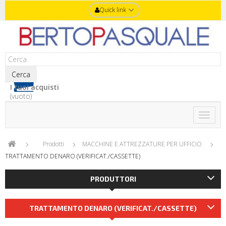
Quick link
Cerca
I tuoi acquisti
(vuoto)
Toggle
naviga
Prodotti
MACCHINE E ATTREZZATURE PER UFFICIO
TRATTAMENTO DENARO (VERIFICAT./CASSETTE)
PRODUTTORI
TRATTAMENTO DENARO (VERIFICAT./CASSETTE)