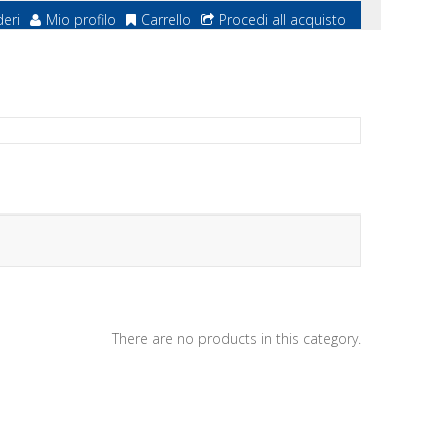
deri
Mio profilo
Carrello
Procedi all acquisto
There are no products in this category.