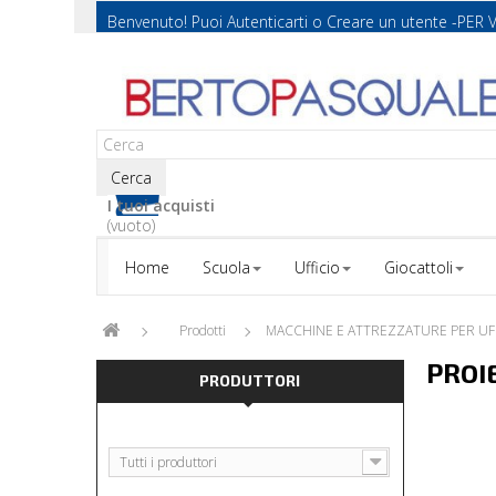
Benvenuto! Puoi
Autenticarti
o
Creare un utente
-PER 
Cerca
I tuoi acquisti
(vuoto)
Home
Scuola
Ufficio
Giocattoli
Prodotti
MACCHINE E ATTREZZATURE PER UF
PROI
PRODUTTORI
Tutti i produttori