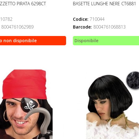
PIZZETTO PIRATA 6298CT
BASETTE LUNGHE NERE CT6881
10782
Codice:
710044
8004761062989
Barcode:
8004761068813
o non disponibile
Disponibile