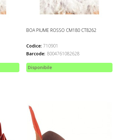
1
BOA PIUME ROSSO CM180 CT8262
Codice:
710901
Barcode:
8004761082628
Disponibile