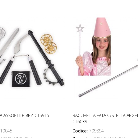
JA ASSORTITE 8PZ CT6915
BACCHETTA FATA C/STELLA ARG
CT6039
10045
Codice:
709894