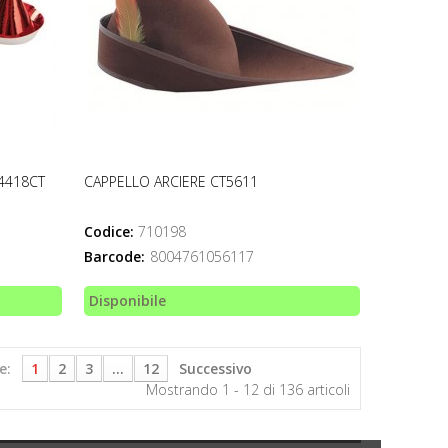
4418CT
CAPPELLO ARCIERE CT5611
Codice:
710198
Barcode:
8004761056117
Disponibile
e:
1
2
3
...
12
Successivo
Mostrando 1 - 12 di 136 articoli