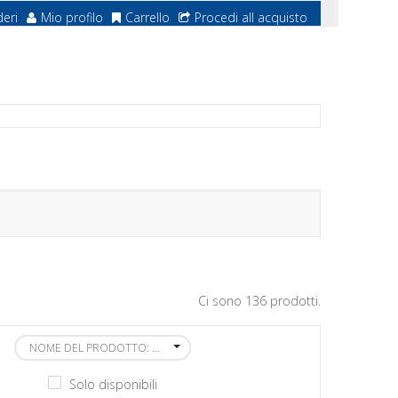
deri
Mio profilo
Carrello
Procedi all acquisto
Ci sono 136 prodotti.
NOME DEL PRODOTTO: DALLA A ALLA Z
Solo disponibili