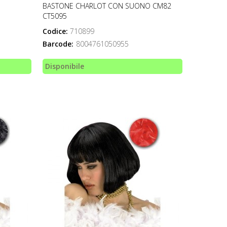
BASTONE CHARLOT CON SUONO CM82
CT5095
Codice:
710899
Barcode:
8004761050955
Disponibile