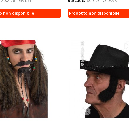
8004761069155
Barcode:
8004761060398
o non disponibile
Prodotto non disponibile