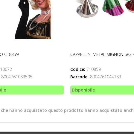
O CT8359
CAPPELLINI METAL MIGNON 6PZ 
10672
Codice:
710859
8004761083595
Barcode:
8004761044183
ile
Disponibile
ti che hanno acquistato questo prodotto hanno acquistato anch