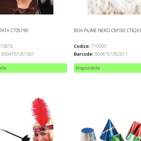
RATA CT05190
BOA PIUME NERO CM180 CT826
10818
Codice:
710900
8004761051907
Barcode:
8004761082611
ile
Disponibile