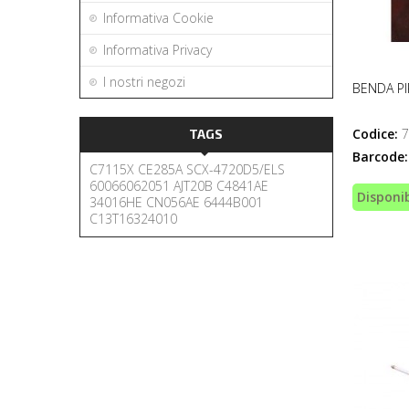
Informativa Cookie
Informativa Privacy
I nostri negozi
BENDA PI
Codice:
7
TAGS
Barcode:
C7115X
CE285A
SCX-4720D5/ELS
60066062051
AJT20B
C4841AE
Disponib
34016HE
CN056AE
6444B001
C13T16324010