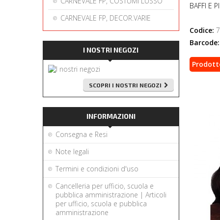
CARNEVALE FP, COSTUMI LUSSO
BAFFI E 
CARNEVALE FP, DECOR.VARIE
Codice:
7
Barcode:
I NOSTRI NEGOZI
Prodott
SCOPRI I NOSTRI NEGOZI
INFORMAZIONI
Consegna e Resi
Note legali
Termini e condizioni d'uso
Cancelleria per ufficio, scuola e
pubblica amministrazione | Articoli
per ufficio, scuola e pubblica
amministrazione