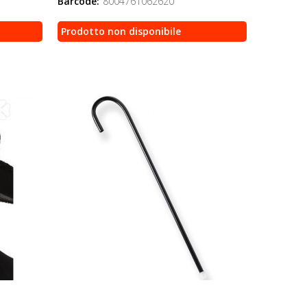
Barcode:
8004761062620
Prodotto non disponibile