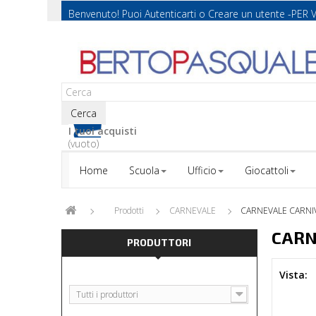
Benvenuto! Puoi
Autenticarti
o
Creare un utente
-PER 
Cerca
I tuoi acquisti
(vuoto)
Home
Scuola
Ufficio
Giocattoli
Prodotti
CARNEVALE
CARNEVALE CARNI
CARN
PRODUTTORI
Vista:
Tutti i produttori