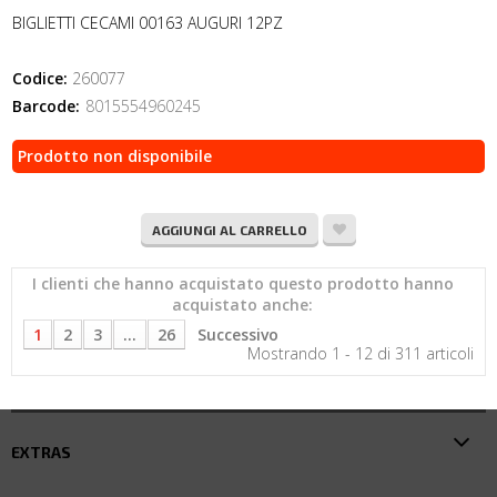
BIGLIETTI CECAMI 00163 AUGURI 12PZ
Codice:
260077
Barcode:
8015554960245
Prodotto non disponibile
AGGIUNGI AL CARRELLO
I clienti che hanno acquistato questo prodotto hanno
acquistato anche:
1
2
3
...
26
Successivo
Mostrando 1 - 12 di 311 articoli
EXTRAS