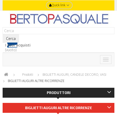
Quick link
Cerca
I tuoi acquisti
(vuoto)
Toggle
naviga
Prodotti
BIGLIETTI AUGURI, CANDELE DECORO, VASI
BIGLIETTI AUGURI ALTRE RICORRENZE
PRODUTTORI
BIGLIETTI AUGURI ALTRE RICORRENZE