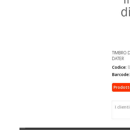
TIMBRO D
DATER
Codice:
8
Barcode:
Prodott
I clien