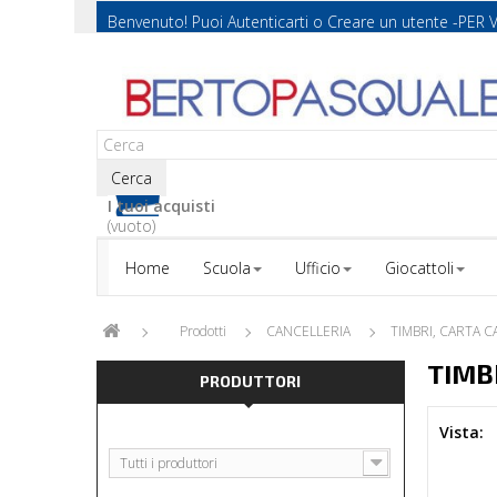
Benvenuto! Puoi
Autenticarti
o
Creare un utente
-PER 
Cerca
I tuoi acquisti
(vuoto)
Home
Scuola
Ufficio
Giocattoli
Prodotti
CANCELLERIA
TIMBRI, CARTA 
TIMB
PRODUTTORI
Vista:
Tutti i produttori