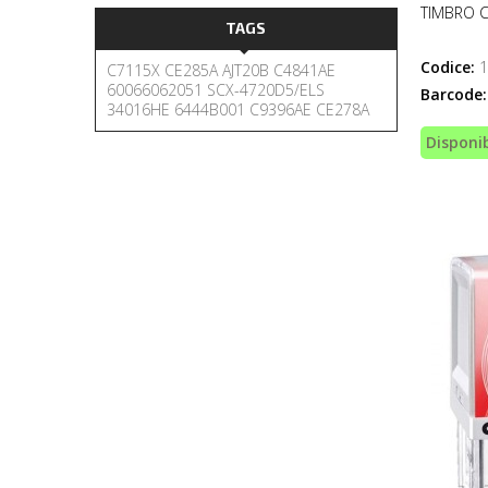
TIMBRO 
TAGS
Codice:
1
C7115X
CE285A
AJT20B
C4841AE
60066062051
SCX-4720D5/ELS
Barcode:
34016HE
6444B001
C9396AE
CE278A
Disponib