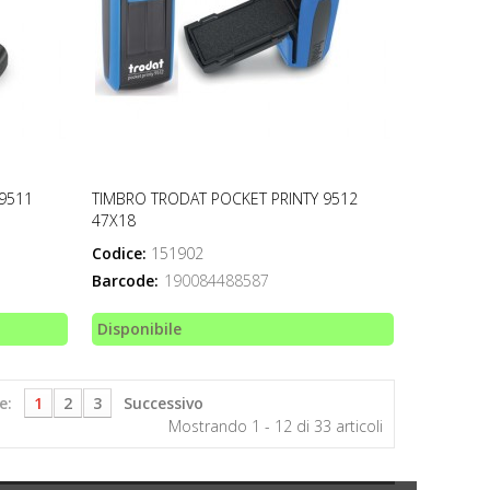
9511
TIMBRO TRODAT POCKET PRINTY 9512
47X18
Codice:
151902
Barcode:
190084488587
Disponibile
e:
1
2
3
Successivo
Mostrando 1 - 12 di 33 articoli