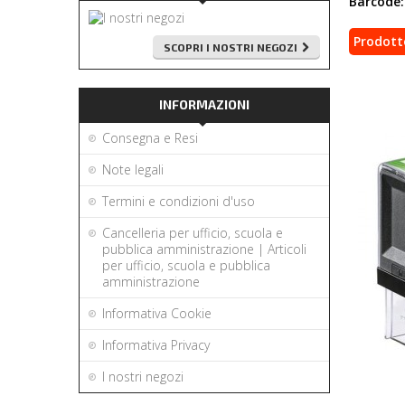
Barcode:
Prodott
SCOPRI I NOSTRI NEGOZI
INFORMAZIONI
Consegna e Resi
Note legali
Termini e condizioni d'uso
Cancelleria per ufficio, scuola e
pubblica amministrazione | Articoli
per ufficio, scuola e pubblica
amministrazione
Informativa Cookie
Informativa Privacy
I nostri negozi