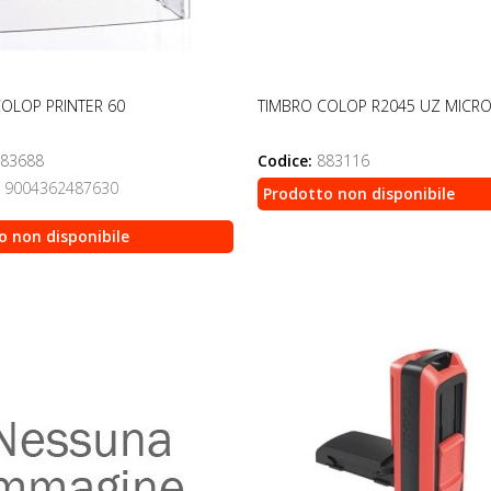
OLOP PRINTER 60
TIMBRO COLOP R2045 UZ MICR
83688
Codice:
883116
9004362487630
Prodotto non disponibile
o non disponibile