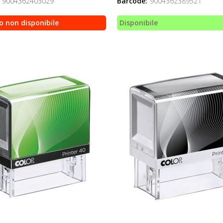
9004362403029
Barcode:
9004362389521
o non disponibile
Disponibile