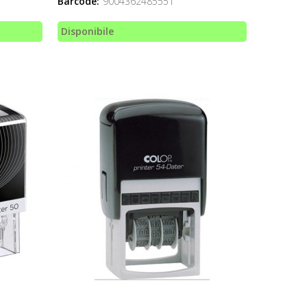
Barcode:
9004362485551
Disponibile