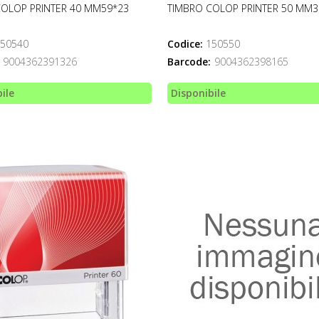
COLOP PRINTER 40 MM59*23
TIMBRO COLOP PRINTER 50 MM3
50540
Codice:
150550
9004362391326
Barcode:
9004362398165
ile
Disponibile