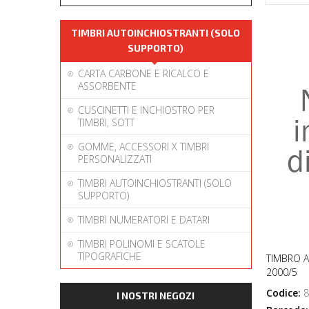
TIMBRI AUTOINCHIOSTRANTI (SOLO
SUPPORTO)
CARTA CARBONE E RICALCO E
ASSORBENTE
CUSCINETTI E INCHIOSTRO PER
TIMBRI, SOTT
GOMME, ACCESSORI X TIMBRI
PERSONALIZZATI
TIMBRI AUTOINCHIOSTRANTI (SOLO
SUPPORTO)
TIMBRI NUMERATORI E DATARI
TIMBRI POLINOMI E SCATOLE
TIPOGRAFICHE
TIMBRO 
2000/5
Codice:
8
I NOSTRI NEGOZI