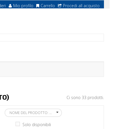
deri
Mio profilo
Carrello
Procedi all acquisto
TO)
Ci sono 33 prodotti.
NOME DEL PRODOTTO: DALLA A ALLA Z
Solo disponibili