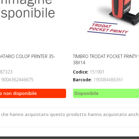
ATARIO COLOP PRINTER 35-
TIMBRO TRODAT POCKET PRINTY 
38X14
87323
Codice:
151901
9004362446675
Barcode:
190084486361
o non disponibile
Disponibile
ti che hanno acquistato questo prodotto hanno acquistato anch