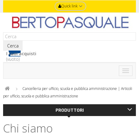
Quick link
Cerca
I tuoi acquisti
(vuoto)
Toggle
naviga
Cancelleria per ufficio, scuola e pubblica amministrazione | Articoli
per ufficio, scuola e pubblica amministrazione
PRODUTTORI
Chi siamo