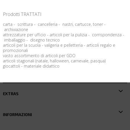
Prodotti TRATTATI
carta - scrittura - cancelleria - nastri, cartucce, toner -
archiviazione
attrezzature per ufficio - articoli per la pulizia - corrispondenza -
imballaggio - disegno tecnico
articoli per la scuola - valigeria e pelletteria - articoli regalo e
promozionali
vasto assortimento di articoli per GDO
articoli stagionali (natale, halloween, carnevale, pasqua)
giocattoli - materiale didattico
EXTRAS
INFORMAZIONI