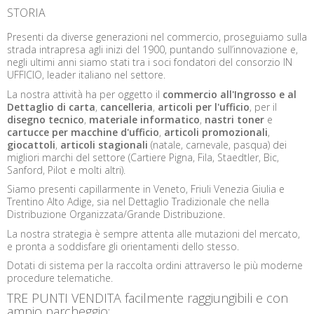
STORIA
Presenti da diverse generazioni nel commercio, proseguiamo sulla
strada intrapresa agli inizi del 1900, puntando sull’innovazione e,
negli ultimi anni siamo stati tra i soci fondatori del consorzio IN
UFFICIO, leader italiano nel settore.
La nostra attività ha per oggetto il
commercio all'Ingrosso
e al
Dettaglio di carta
,
cancelleria
,
articoli per l'ufficio
, per il
disegno tecnico
,
materiale informatico
,
nastri toner
e
cartucce per macchine d'ufficio
,
articoli promozionali
,
giocattoli
,
articoli stagionali
(natale, carnevale, pasqua) dei
migliori marchi del settore (Cartiere Pigna, Fila, Staedtler, Bic,
Sanford, Pilot e molti altri).
Siamo presenti capillarmente in Veneto, Friuli Venezia Giulia e
Trentino Alto Adige, sia nel Dettaglio Tradizionale che nella
Distribuzione Organizzata/Grande Distribuzione.
La nostra strategia è sempre attenta alle mutazioni del mercato,
e pronta a soddisfare gli orientamenti dello stesso.
Dotati di sistema per la raccolta ordini attraverso le più moderne
procedure telematiche.
TRE PUNTI VENDITA facilmente raggiungibili e con
ampio parcheggio: