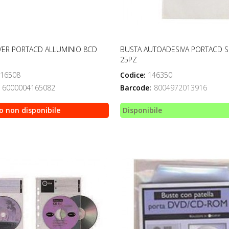
VER PORTACD ALLUMINIO 8CD
BUSTA AUTOADESIVA PORTACD S
25PZ
16508
Codice:
146350
6000004165082
Barcode:
8004972013916
o non disponibile
Disponibile