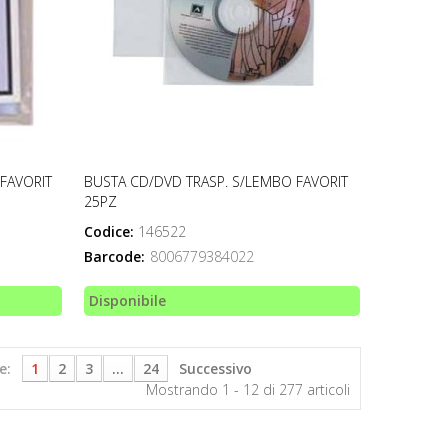
FAVORIT
BUSTA CD/DVD TRASP. S/LEMBO FAVORIT
25PZ
Codice:
146522
Barcode:
8006779384022
Disponibile
e:
1
2
3
...
24
Successivo
Mostrando 1 - 12 di 277 articoli