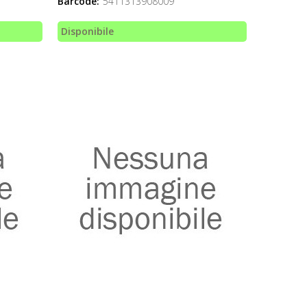
Barcode:
5411313908009
Disponibile