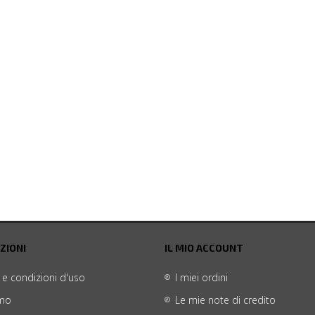
ZIONI
IL MIO ACCOUNT
 e condizioni d'uso
I miei ordini
amo
Le mie note di credito