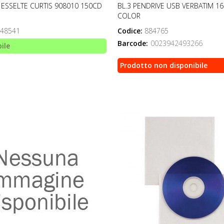
 ESSELTE CURTIS 908010 150CD
BL.3 PENDRIVE USB VERBATIM 16
COLOR
48541
Codice:
884765
Barcode:
0023942493266
ile
Prodotto non disponibile