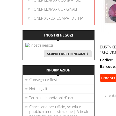
TONER LEXMARK COMPATIBILI
TONER LEXMARK ORIGINALI
TONER XEROX COMPATIBILI HP
I NOSTRI NEGOZI
BUSTA CD
10PZ DIM
SCOPRI I NOSTRI NEGOZI
Codice:
1
Barcode:
INFORMAZIONI
Prodott
Consegna e Resi
Note legali
I clien
Termini e condizioni d'uso
Cancelleria per ufficio, scuola e
pubblica amministrazione | Articoli