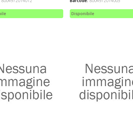
8004972014012
Barcode:
8004972014005
ile
Disponibile