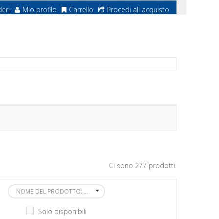
deri
Mio profilo
Carrello
Procedi all acquisto
Ci sono 277 prodotti.
NOME DEL PRODOTTO: DALLA A ALLA Z
Solo disponibili