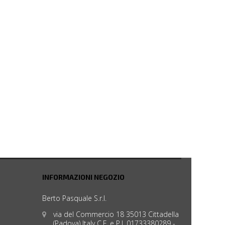
INFORMAZIONI NEGOZIO
Berto Pasquale S.r.l.
via del Commercio 18 35013 Cittadella
(Padova) Italy C.F. e P.I. 01733380289 -