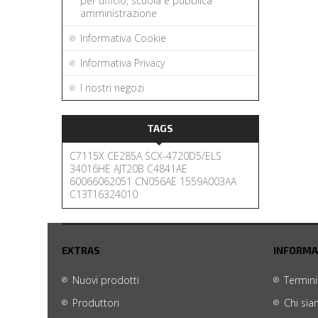
per ufficio, scuola e pubblica
amministrazione
Informativa Cookie
Informativa Privacy
I nostri negozi
TAGS
C7115X
CE285A
SCX-4720D5/ELS
34016HE
AJT20B
C4841AE
60066062051
CN056AE
1559A003AA
C13T16324010
EXTRAS
INFORMA
Nuovi prodotti
Termini
Produttori
Chi si