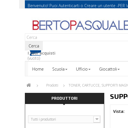
Benvenuto! Puoi
Autenticarti
o
Creare un utente
-PER 
Cerca
I tuoi acquisti
(vuoto)
Home
Scuola
Ufficio
Giocattoli
Prodotti
TONER, CARTUCCE, SUPPORTI MAGN
SUPP
PRODUTTORI
Vista:
Tutti i produttori