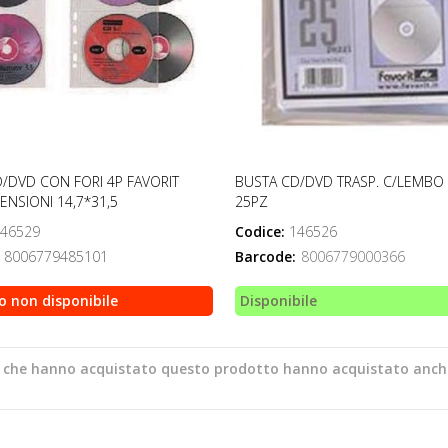
/DVD CON FORI 4P FAVORIT
BUSTA CD/DVD TRASP. C/LEMBO 
ENSIONI 14,7*31,5
25PZ
46529
Codice:
146526
8006779485101
Barcode:
8006779000366
o non disponibile
Disponibile
ti che hanno acquistato questo prodotto hanno acquistato anch