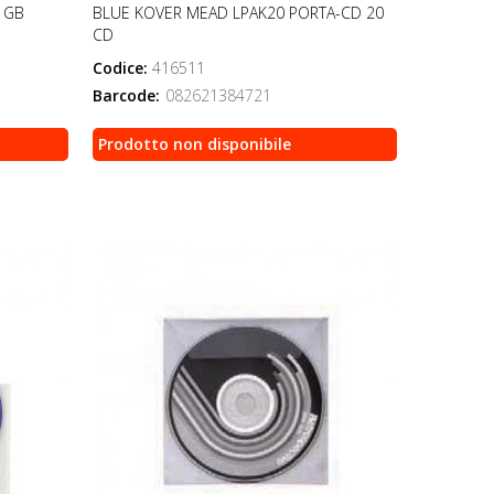
 GB
BLUE KOVER MEAD LPAK20 PORTA-CD 20
CD
Codice:
416511
Barcode:
082621384721
Prodotto non disponibile