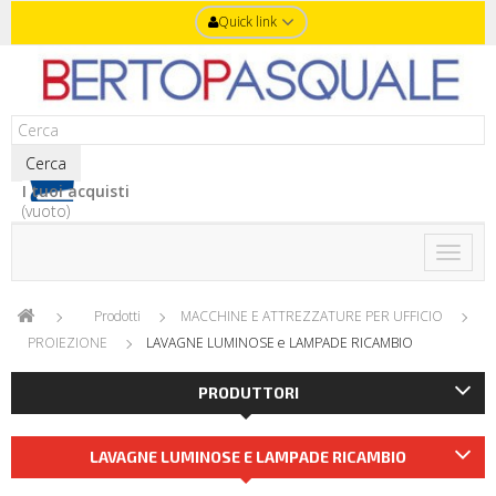
Quick link
Cerca
I tuoi acquisti
(vuoto)
Toggle
naviga
Prodotti
MACCHINE E ATTREZZATURE PER UFFICIO
PROIEZIONE
LAVAGNE LUMINOSE e LAMPADE RICAMBIO
PRODUTTORI
LAVAGNE LUMINOSE E LAMPADE RICAMBIO