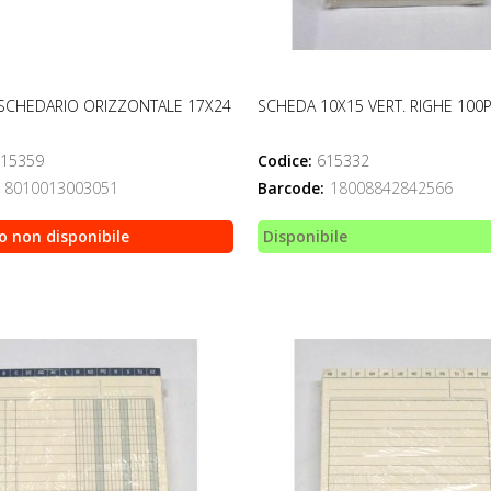
SCHEDARIO ORIZZONTALE 17X24
SCHEDA 10X15 VERT. RIGHE 100
15359
Codice:
615332
8010013003051
Barcode:
18008842842566
o non disponibile
Disponibile