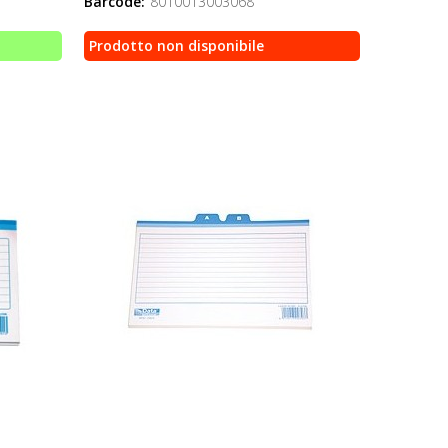
Barcode:
8010013003068
Prodotto non disponibile