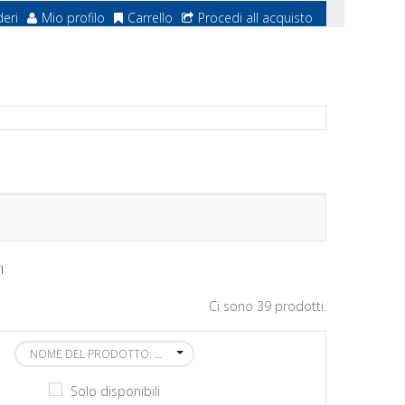
deri
Mio profilo
Carrello
Procedi all acquisto
I
Ci sono 39 prodotti.
NOME DEL PRODOTTO: DALLA A ALLA Z
Solo disponibili