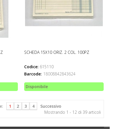
PZ
SCHEDA 15X10 ORIZ. 2 COL. 100PZ
Codice:
615110
Barcode:
18008842843624
Disponibile
e:
1
2
3
4
Successivo
Mostrando 1 - 12 di 39 articoli