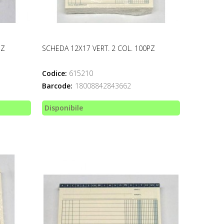
PZ
SCHEDA 12X17 VERT. 2 COL. 100PZ
Codice:
615210
Barcode:
18008842843662
Disponibile