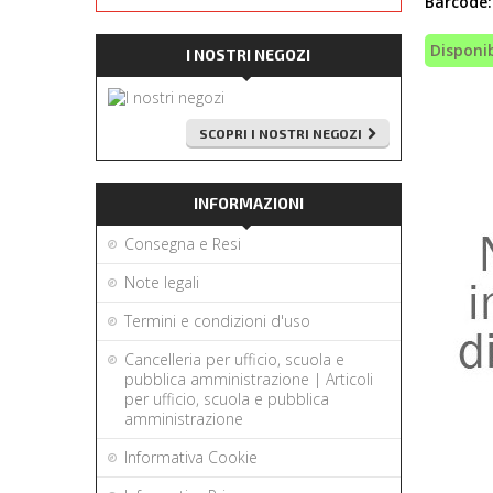
Barcode:
Disponib
I NOSTRI NEGOZI
SCOPRI I NOSTRI NEGOZI
INFORMAZIONI
Consegna e Resi
Note legali
Termini e condizioni d'uso
Cancelleria per ufficio, scuola e
pubblica amministrazione | Articoli
per ufficio, scuola e pubblica
amministrazione
Informativa Cookie