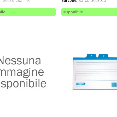
18008842821110
Barcode:
8010013003020
ile
Disponibile