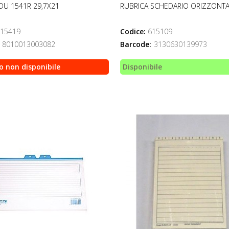
DU 1541R 29,7X21
RUBRICA SCHEDARIO ORIZZONTA
15419
Codice:
615109
8010013003082
Barcode:
3130630139973
o non disponibile
Disponibile