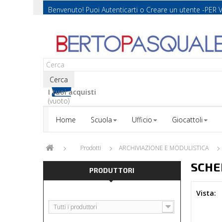
Benvenuto! Puoi
Autenticarti
o
Creare un utente
-PER 
Cerca
I tuoi acquisti
(vuoto)
Home
Scuola
Ufficio
Giocattoli
Prodotti
ARCHIVIAZIONE E MODULISTICA
SCHE
PRODUTTORI
Vista:
Tutti i produttori