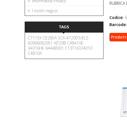
Informativa Privacy
RUBRICA 
I nostri negozi
Codice:
6
Barcode:
TAGS
Prodott
C7115X
CE285A
SCX-4720D5/ELS
60066062051
AJT20B
C4841AE
34016HE
6444B001
C13T16324010
C4810A