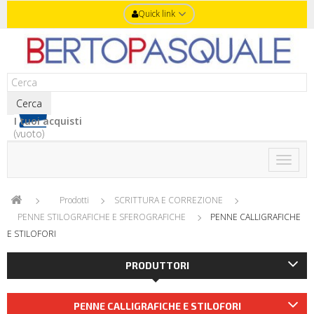
Quick link
Cerca
I tuoi acquisti
(vuoto)
Toggle
naviga
Prodotti
SCRITTURA E CORREZIONE
PENNE STILOGRAFICHE E SFEROGRAFICHE
PENNE CALLIGRAFICHE
E STILOFORI
PRODUTTORI
PENNE CALLIGRAFICHE E STILOFORI