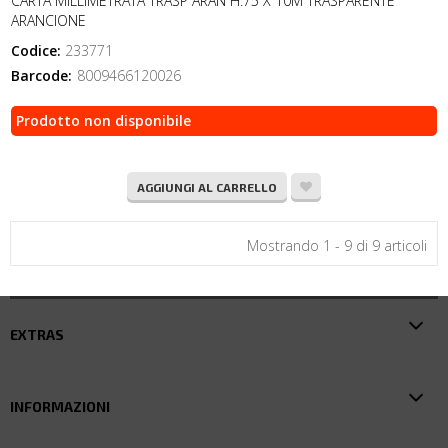
CARTA MILLIMETRATA TRASP ARAN H.75 X 10M TRASPARENTE
ARANCIONE
Codice:
233771
Barcode:
8009466120026
Prodotto non disponibile
AGGIUNGI AL CARRELLO
Mostrando 1 - 9 di 9 articoli
EXTRAS
INFORMAZIONI