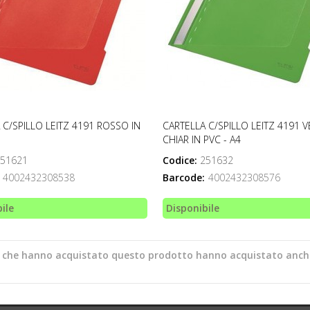
 C/SPILLO LEITZ 4191 ROSSO IN
CARTELLA C/SPILLO LEITZ 4191 
CHIAR IN PVC - A4
51621
Codice:
251632
4002432308538
Barcode:
4002432308576
ile
Disponibile
ti che hanno acquistato questo prodotto hanno acquistato anch