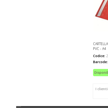
CARTELLA
PVC - A4
Codice:
2
Barcode:
Disponib
I clien