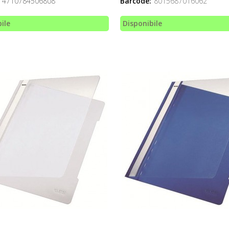
4710784506808
Barcode:
8015687016062
ile
Disponibile