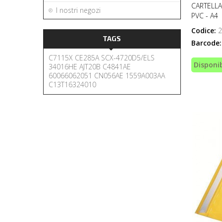
CARTELLA
I nostri negozi
PVC - A4
Codice:
2
TAGS
Barcode:
C7115X
CE285A
SCX-4720D5/ELS
Disponib
34016HE
AJT20B
C4841AE
60066062051
CN056AE
1559A003AA
C13T16324010