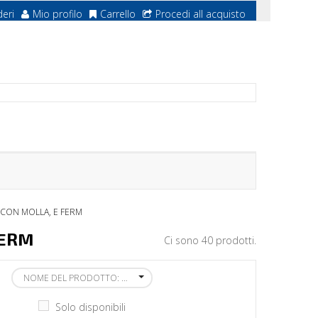
deri
Mio profilo
Carrello
Procedi all acquisto
CON MOLLA, E FERM
FERM
Ci sono 40 prodotti.
NOME DEL PRODOTTO: DALLA A ALLA Z
Solo disponibili