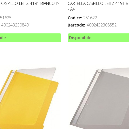
 C/SPILLO LEITZ 4191 BIANCO IN
CARTELLA C/SPILLO LEITZ 4191 B
- A4
51625
Codice:
251622
4002432308491
Barcode:
4002432308552
ile
Disponibile