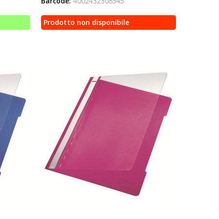
Barcode:
4002432308545
Prodotto non disponibile