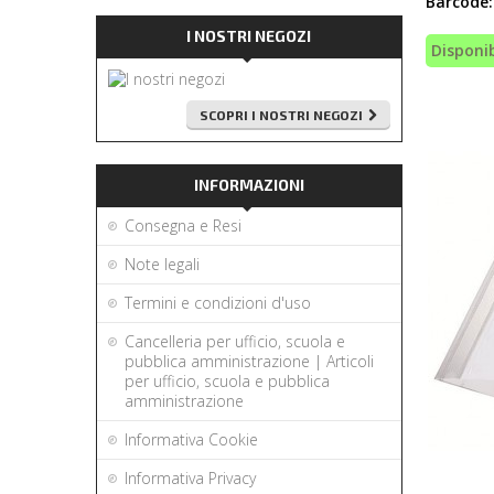
Barcode:
I NOSTRI NEGOZI
Disponib
SCOPRI I NOSTRI NEGOZI
INFORMAZIONI
Consegna e Resi
Note legali
Termini e condizioni d'uso
Cancelleria per ufficio, scuola e
pubblica amministrazione | Articoli
per ufficio, scuola e pubblica
amministrazione
Informativa Cookie
Informativa Privacy