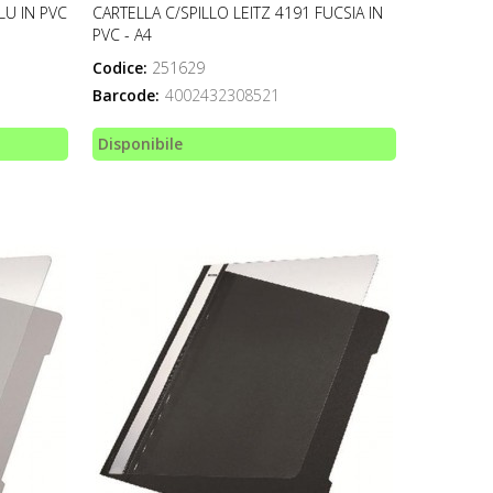
LU IN PVC
CARTELLA C/SPILLO LEITZ 4191 FUCSIA IN
PVC - A4
Codice:
251629
Barcode:
4002432308521
Disponibile