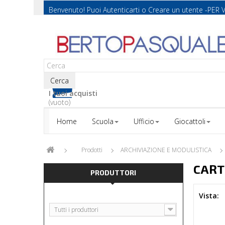
Benvenuto! Puoi
Autenticarti
o
Creare un utente
-PER 
Cerca
I tuoi acquisti
(vuoto)
Home
Scuola
Ufficio
Giocattoli
Prodotti
ARCHIVIAZIONE E MODULISTICA
CART
PRODUTTORI
Vista:
Tutti i produttori