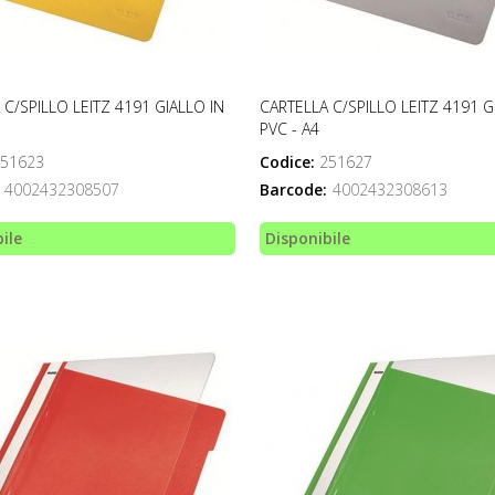
 C/SPILLO LEITZ 4191 GIALLO IN
CARTELLA C/SPILLO LEITZ 4191 G
PVC - A4
51623
Codice:
251627
4002432308507
Barcode:
4002432308613
ile
Disponibile