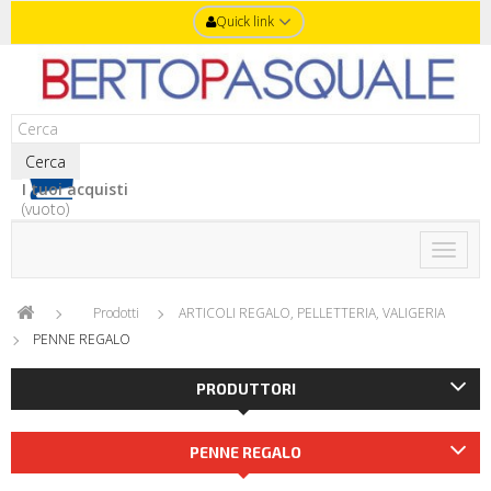
Quick link
Cerca
I tuoi acquisti
(vuoto)
Toggle
naviga
Prodotti
ARTICOLI REGALO, PELLETTERIA, VALIGERIA
PENNE REGALO
PRODUTTORI
PENNE REGALO