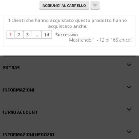
AGGIUNGI AL CARRELLO
I clienti che hanno acquistato questo prodotto hanno
acquistato anche:
1
2
3
...
14
Successivo
Mostrando 1 - 12 di 168 articoli
EXTRAS
INFORMAZIONI
IL MIO ACCOUNT
INFORMAZIONI NEGOZIO