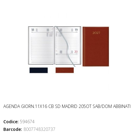
AGENDA GIORN.11X16 CB SD MADRID 205OT SAB/DOM ABBINATI
Codice:
594674
Barcode:
8007748320737