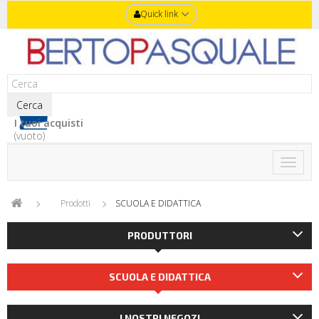
Quick link
Cerca
I tuoi acquisti
(vuoto)
Toggle
naviga
Prodotti
SCUOLA E DIDATTICA
PRODUTTORI
SCUOLA E DIDATTICA
I NOSTRI NEGOZI