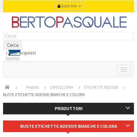
Quick link
Cerca
I tuoi acquisti
(vuoto)
Toggle
naviga
Prodotti
CANCELLERIA
ETICHETTE ADESIVE
BUSTE ETICHETTE ADESIVE BIANCHE E COLORA
PRODUTTORI
BUSTE ETICHETTE ADESIVE BIANCHE E COLORA