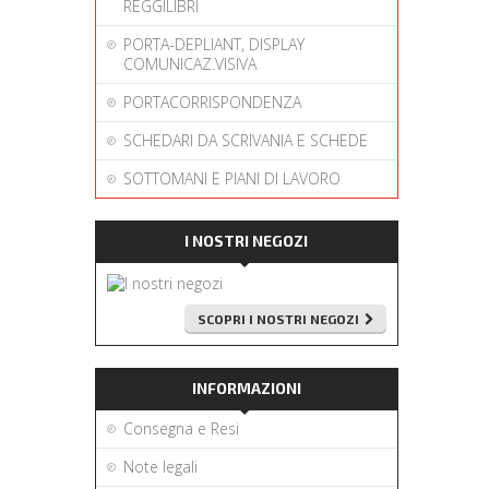
REGGILIBRI
PORTA-DEPLIANT, DISPLAY
COMUNICAZ.VISIVA
PORTACORRISPONDENZA
SCHEDARI DA SCRIVANIA E SCHEDE
SOTTOMANI E PIANI DI LAVORO
I NOSTRI NEGOZI
SCOPRI I NOSTRI NEGOZI
INFORMAZIONI
Consegna e Resi
Note legali