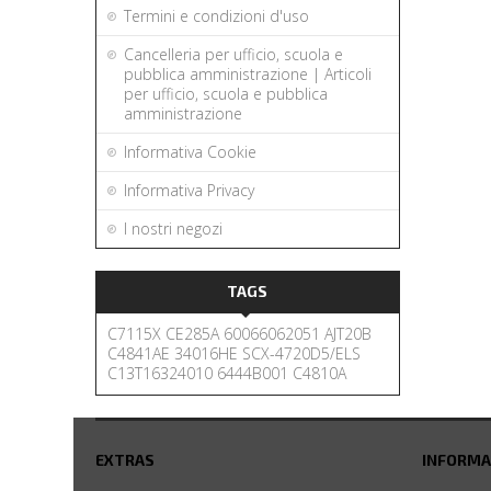
Termini e condizioni d'uso
Cancelleria per ufficio, scuola e
pubblica amministrazione | Articoli
per ufficio, scuola e pubblica
amministrazione
Informativa Cookie
Informativa Privacy
I nostri negozi
TAGS
C7115X
CE285A
60066062051
AJT20B
C4841AE
34016HE
SCX-4720D5/ELS
C13T16324010
6444B001
C4810A
EXTRAS
INFORMA