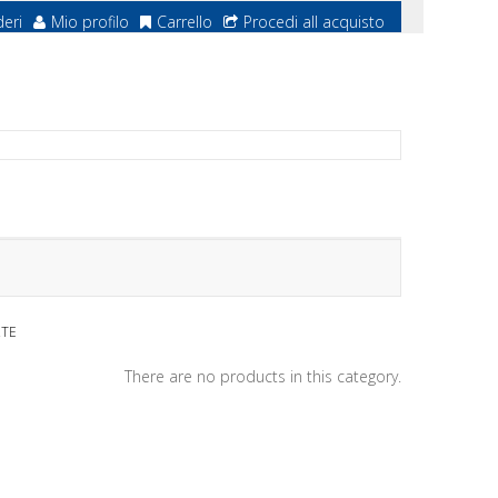
deri
Mio profilo
Carrello
Procedi all acquisto
RTE
There are no products in this category.