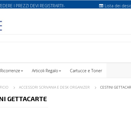
VEDERE I PREZZI DEVI REGISTRARTI!-
Lista dei desi
Ricorrenze
Articoli Regalo
Cartucce e Toner
FICIO
ACCESSORI SCRIVANIA E DESK ORGANIZER
CESTINI GETTACA
NI GETTACARTE