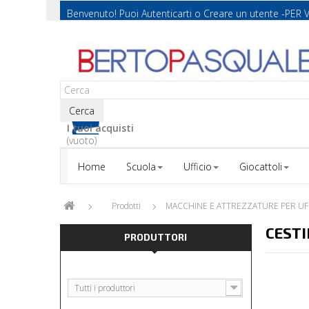
Benvenuto! Puoi
Autenticarti
o
Creare un utente
-PER 
Cerca
I tuoi acquisti
(vuoto)
Home
Scuola
Ufficio
Giocattoli
Prodotti
MACCHINE E ATTREZZATURE PER UF
CESTI
PRODUTTORI
Tutti i produttori