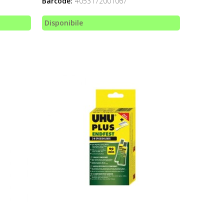
Barcode:
4053172001067
Disponibile