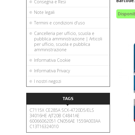
Barcode:
Consegna e Resi
Note legali
Disponib
Termini e condizioni d'uso
Cancelleria per ufficio, scuola e
pubblica amministrazione | Articoli
per ufficio, scuola e pubblica
amministrazione
Informativa Cookie
Informativa Privacy
I nostri negozi
TAGS
C7115X
CE285A
SCX-4720D5/ELS
34016HE
AJT20B
C4841AE
60066062051
CN056AE
1559A003AA
C13T16324010