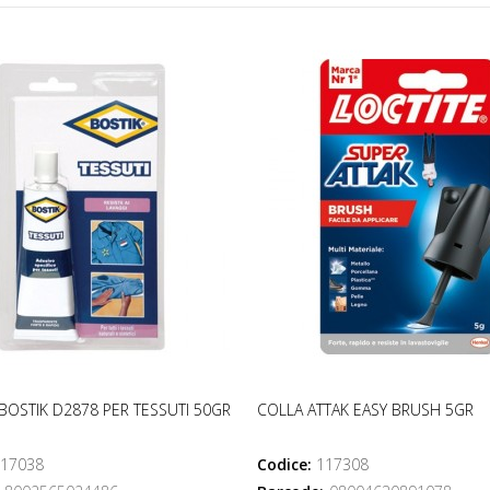
BOSTIK D2878 PER TESSUTI 50GR
COLLA ATTAK EASY BRUSH 5GR
17038
Codice:
117308