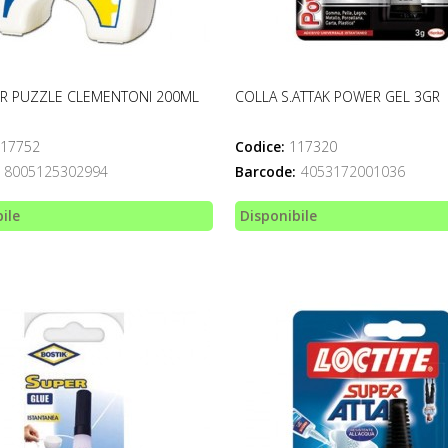
ER PUZZLE CLEMENTONI 200ML
COLLA S.ATTAK POWER GEL 3GR
17752
Codice:
117320
8005125302994
Barcode:
4053172001036
ile
Disponibile