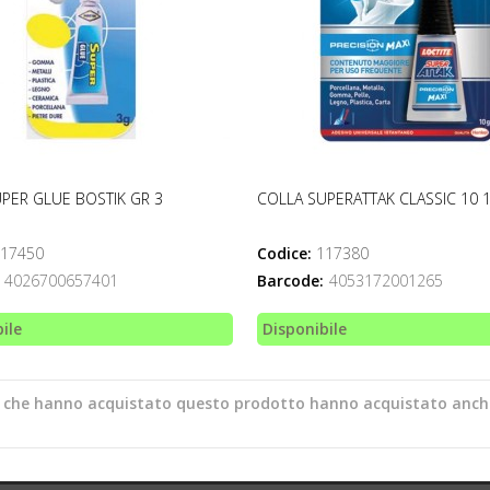
PER GLUE BOSTIK GR 3
COLLA SUPERATTAK CLASSIC 10 
17450
Codice:
117380
4026700657401
Barcode:
4053172001265
ile
Disponibile
ti che hanno acquistato questo prodotto hanno acquistato anch