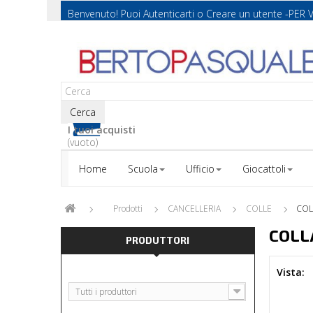
Benvenuto! Puoi
Autenticarti
o
Creare un utente
-PER 
Cerca
I tuoi acquisti
(vuoto)
Home
Scuola
Ufficio
Giocattoli
Prodotti
CANCELLERIA
COLLE
COL
COLL
PRODUTTORI
Vista:
Tutti i produttori