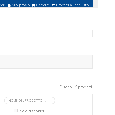
deri
Mio profilo
Carrello
Procedi all acquisto
Ci sono 16 prodotti.
NOME DEL PRODOTTO: DALLA A ALLA Z
Solo disponibili