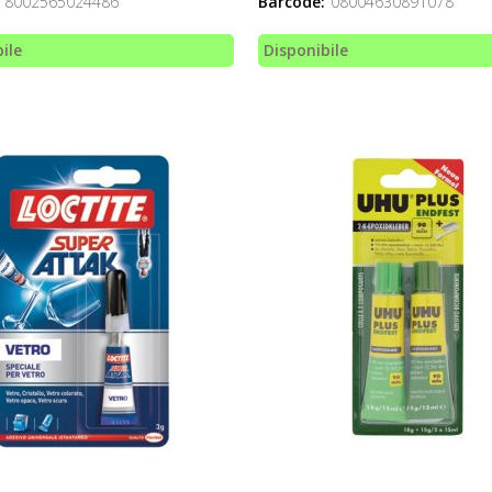
8002565024486
Barcode:
08004630891078
ile
Disponibile