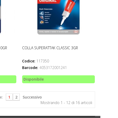
10GR
COLLA SUPERATTAK CLASSIC 3GR
Codice:
117350
Barcode:
4053172001241
Disponibile
e:
1
2
Successivo
Mostrando 1 - 12 di 16 articoli