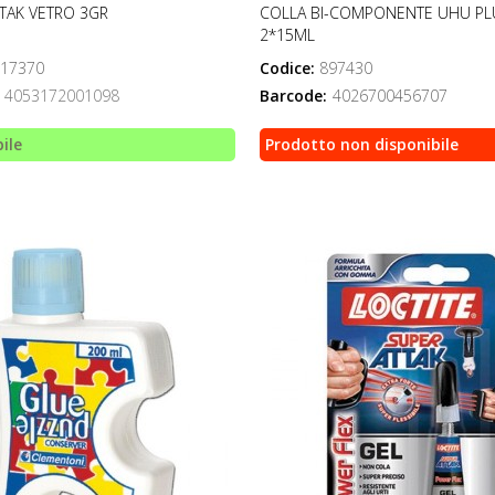
TAK VETRO 3GR
COLLA BI-COMPONENTE UHU PL
2*15ML
17370
Codice:
897430
4053172001098
Barcode:
4026700456707
ile
Prodotto non disponibile