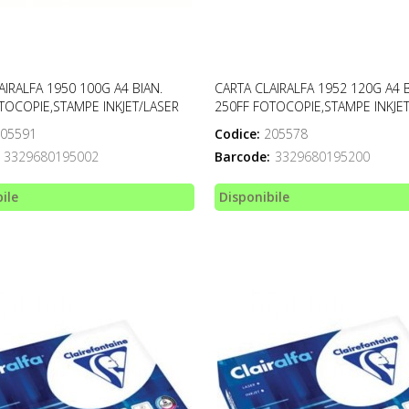
AIRALFA 1950 100G A4 BIAN.
CARTA CLAIRALFA 1952 120G A4 B
TOCOPIE,STAMPE INKJET/LASER
250FF FOTOCOPIE,STAMPE INKJE
05591
Codice:
205578
3329680195002
Barcode:
3329680195200
ile
Disponibile