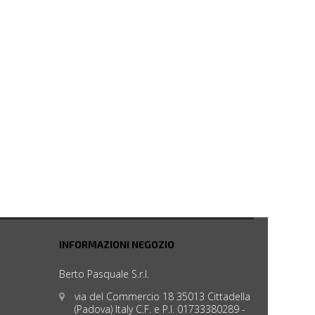
INFORMAZIONI NEGOZIO
Berto Pasquale S.r.l.
via del Commercio 18 35013 Cittadella
(Padova) Italy C.F. e P.I. 01733380289 -