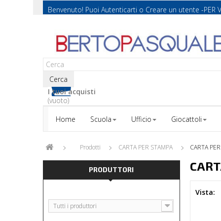
Benvenuto! Puoi
Autenticarti
o
Creare un utente
-PER 
Cerca
I tuoi acquisti
(vuoto)
Home
Scuola
Ufficio
Giocattoli
Prodotti
CARTA PER STAMPA
CARTA PER
CART
PRODUTTORI
Vista:
Tutti i produttori