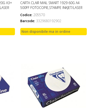
20G A3+
CARTA CLAIR MAIL SMART 1929 60G A4
/LASER
500FF FOTOCOPIE,STAMPE INKJET/LASER
Codice:
205570
Barcode:
3329680192902
Non disponibile ma in ordine