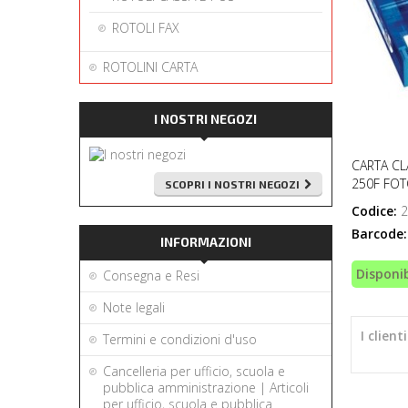
ROTOLI FAX
ROTOLINI CARTA
I NOSTRI NEGOZI
CARTA CL
250F FOT
SCOPRI I NOSTRI NEGOZI
Codice:
2
Barcode:
INFORMAZIONI
Disponib
Consegna e Resi
Note legali
I clien
Termini e condizioni d'uso
Cancelleria per ufficio, scuola e
pubblica amministrazione | Articoli
per ufficio, scuola e pubblica