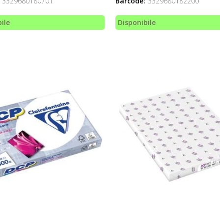
3329680180701
Barcode:
3329680182200
ile
Disponibile