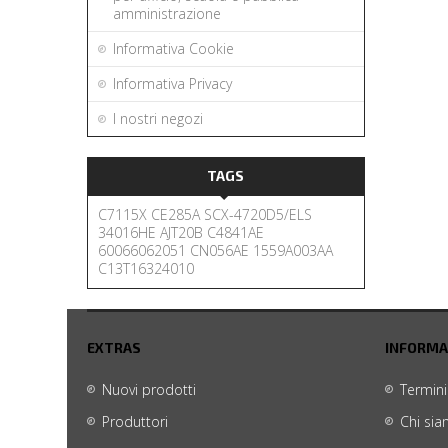
amministrazione
Informativa Cookie
Informativa Privacy
I nostri negozi
TAGS
C7115X
CE285A
SCX-4720D5/ELS
34016HE
AJT20B
C4841AE
60066062051
CN056AE
1559A003AA
C13T16324010
EXTRAS
INFORMA
Nuovi prodotti
Termini
Produttori
Chi si