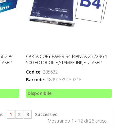
60G A4
CARTA COPY PAPER B4 BIANCA 25,7X36,4
/LASER
500 FOTOCOPIE,STAMPE INKJET/LASER
Codice:
205632
Barcode:
48991389139248
Disponibile
e:
1
2
3
Successivo
Mostrando 1 - 12 di 26 articoli