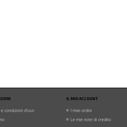
ZIONI
IL MIO ACCOUNT
 e condizioni d'uso
I miei ordini
amo
Le mie note di credito