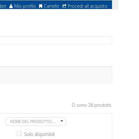
deri
Mio profilo
Carrello
Procedi all acquisto
Ci sono 26 prodotti.
NOME DEL PRODOTTO: DALLA A ALLA Z
Solo disponibili