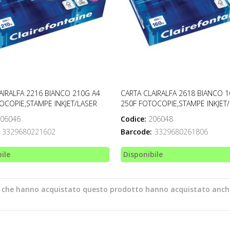
AIRALFA 2216 BIANCO 210G A4
CARTA CLAIRALFA 2618 BIANCO 1
OCOPIE,STAMPE INKJET/LASER
250F FOTOCOPIE,STAMPE INKJET
06046
Codice:
206048
3329680221602
Barcode:
3329680261806
ile
Disponibile
ti che hanno acquistato questo prodotto hanno acquistato anch