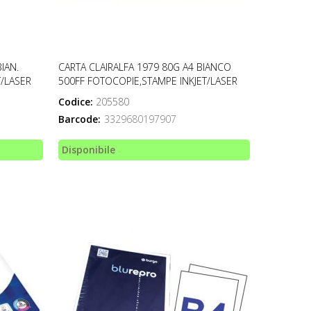
IAN.
CARTA CLAIRALFA 1979 80G A4 BIANCO
T/LASER
500FF FOTOCOPIE,STAMPE INKJET/LASER
Codice:
205580
Barcode:
3329680197907
Disponibile