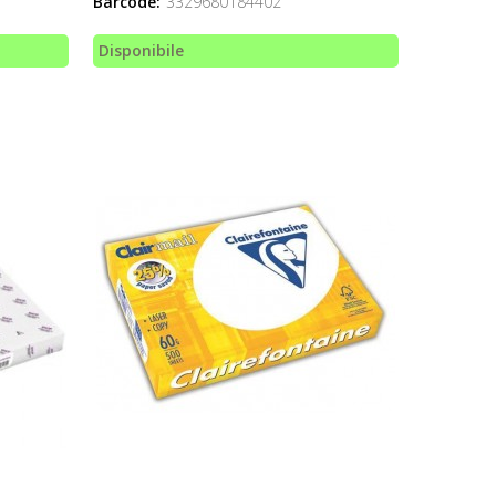
Barcode:
3329680184402
Disponibile