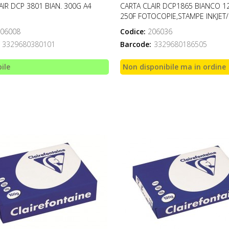
AIR DCP 3801 BIAN. 300G A4
CARTA CLAIR DCP1865 BIANCO 1
250F FOTOCOPIE,STAMPE INKJET
06008
Codice:
206036
3329680380101
Barcode:
3329680186505
ile
Non disponibile ma in ordine