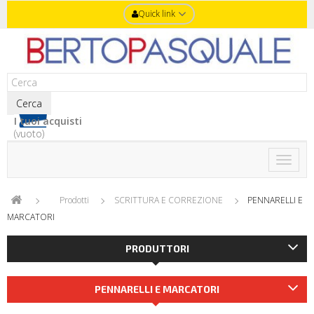
Quick link
Cerca
I tuoi acquisti
(vuoto)
Toggle
naviga
Prodotti
SCRITTURA E CORREZIONE
PENNARELLI E
MARCATORI
PRODUTTORI
PENNARELLI E MARCATORI