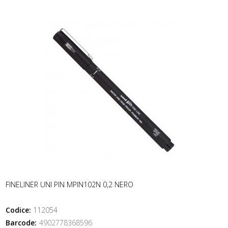
FINELINER UNI PIN MPIN102N 0,2 NERO
Codice:
112054
Barcode:
4902778368596