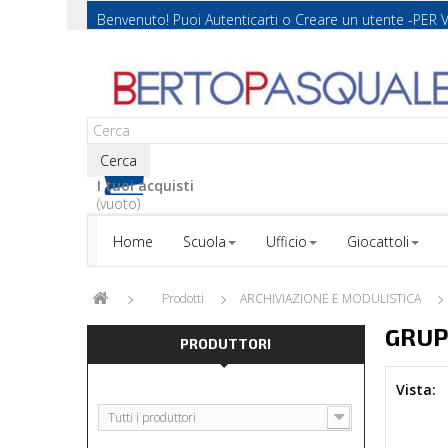
Benvenuto! Puoi
Autenticarti
o
Creare un utente
-PER 
Cerca
I tuoi acquisti
(vuoto)
Home
Scuola
Ufficio
Giocattoli
Prodotti
ARCHIVIAZIONE E MODULISTICA
GRUP
PRODUTTORI
Vista:
Tutti i produttori