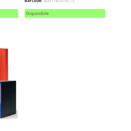
Barcode:
8001182016713
Disponibile