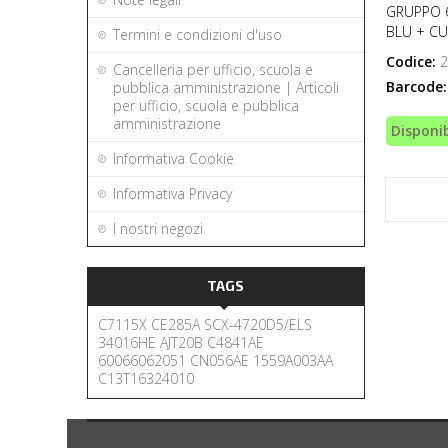
GRUPPO 
BLU + CU
Termini e condizioni d'uso
Codice:
2
Cancelleria per ufficio, scuola e
Barcode:
pubblica amministrazione | Articoli
per ufficio, scuola e pubblica
amministrazione
Disponib
Informativa Cookie
Informativa Privacy
I nostri negozi
TAGS
C7115X
CE285A
SCX-4720D5/ELS
34016HE
AJT20B
C4841AE
60066062051
CN056AE
1559A003AA
C13T16324010