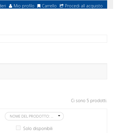
deri
Mio profilo
Carrello
Procedi all acquisto
Ci sono 5 prodotti.
NOME DEL PRODOTTO: DALLA A ALLA Z
Solo disponibili