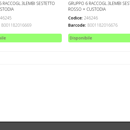
6 RACCOGL.3LEMBI SESTETTO
GRUPPO 6 RACCOGL.3LEMBI SES
STODIA
ROSSO + CUSTODIA
46245
Codice:
246246
8001182016669
Barcode:
8001182016676
ile
Disponibile