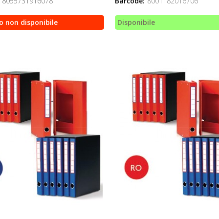
8055731916078
Barcode:
8001182016706
o non disponibile
Disponibile