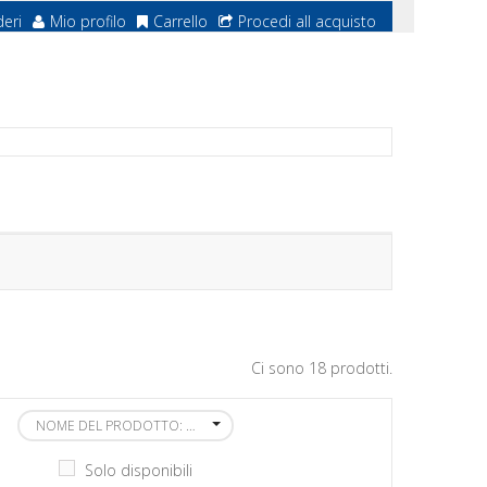
deri
Mio profilo
Carrello
Procedi all acquisto
Ci sono 18 prodotti.
NOME DEL PRODOTTO: DALLA A ALLA Z
Solo disponibili