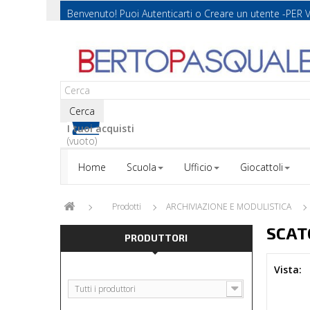
Benvenuto! Puoi
Autenticarti
o
Creare un utente
-PER 
Cerca
I tuoi acquisti
(vuoto)
Home
Scuola
Ufficio
Giocattoli
Prodotti
ARCHIVIAZIONE E MODULISTICA
SCAT
PRODUTTORI
Vista:
Tutti i produttori