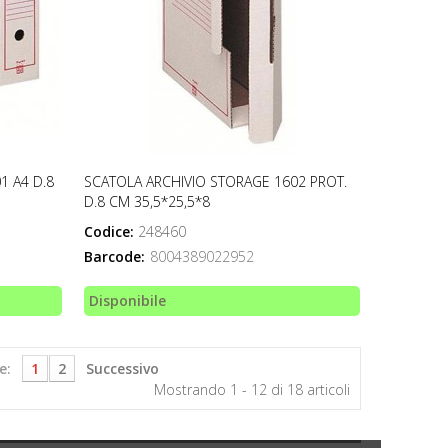
1 A4 D.8
SCATOLA ARCHIVIO STORAGE 1602 PROT.
D.8 CM 35,5*25,5*8
Codice:
248460
Barcode:
8004389022952
Disponibile
e:
1
2
Successivo
Mostrando 1 - 12 di 18 articoli