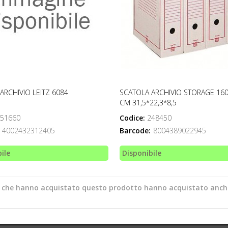
ARCHIVIO LEITZ 6084
SCATOLA ARCHIVIO STORAGE 160
CM 31,5*22,3*8,5
51660
Codice:
248450
4002432312405
Barcode:
8004389022945
ile
Disponibile
ti che hanno acquistato questo prodotto hanno acquistato anch