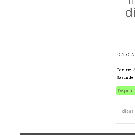
SCATOLA 
Codice:
2
Barcode:
Disponib
I clien