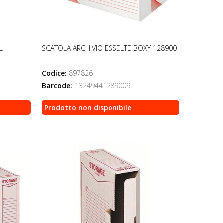
L
SCATOLA ARCHIVIO ESSELTE BOXY 128900
Codice:
897826
Barcode:
13249441289009
Prodotto non disponibile