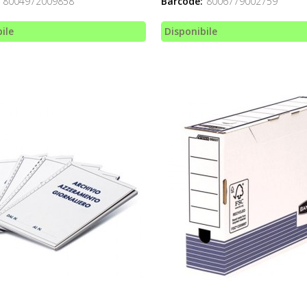
8004972009858
Barcode:
8006779002759
ile
Disponibile