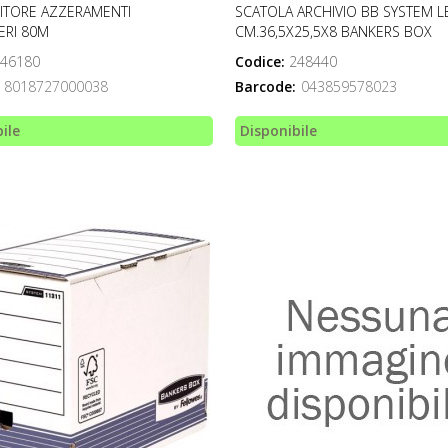
ITORE AZZERAMENTI
SCATOLA ARCHIVIO BB SYSTEM L
ERI 80M
CM.36,5X25,5X8 BANKERS BOX
46180
Codice:
248440
8018727000038
Barcode:
043859578023
ile
Disponibile