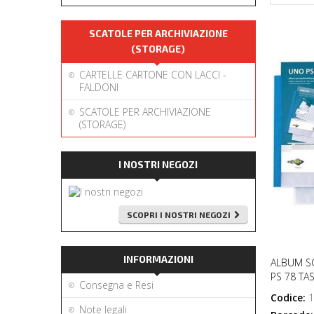
SCATOLE PER ARCHIVIAZIONE
(STORAGE)
CARTELLE CARTONE CON LACCI -
FALDONI
SCATOLE PER ARCHIVIAZIONE
(STORAGE)
I NOSTRI NEGOZI
SCOPRI I NOSTRI NEGOZI
INFORMAZIONI
ALBUM S
PS 78 TA
Consegna e Resi
Codice:
1
Note legali