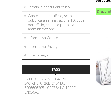
Barcode:
Termini e condizioni d'uso
Disponib
Cancelleria per ufficio, scuola e
pubblica amministrazione | Articoli
per ufficio, scuola e pubblica
amministrazione
Informativa Cookie
Informativa Privacy
I nostri negozi
TAGS
C7115X
CE285A
SCX-4720D5/ELS
34016HE
AJT20B
C4841AE
60066062051
CE278A
LC-1000C
CN056AE