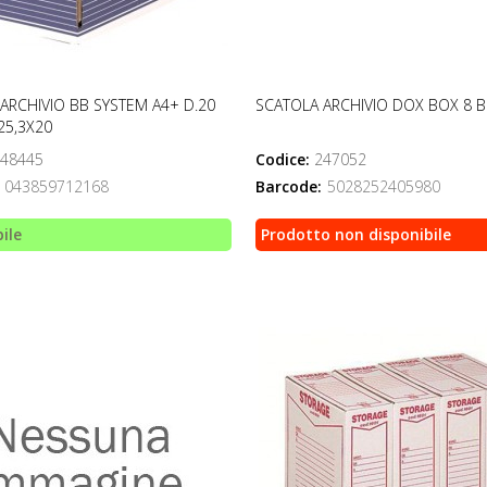
ARCHIVIO BB SYSTEM A4+ D.20
SCATOLA ARCHIVIO DOX BOX 8 B
25,3X20
48445
Codice:
247052
043859712168
Barcode:
5028252405980
ile
Prodotto non disponibile