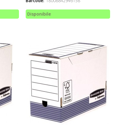
Barcode:
18008842946158
Disponibile