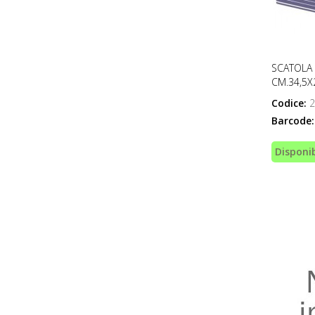
SCATOLA 
CM.34,5X
Codice:
2
Barcode:
Disponib