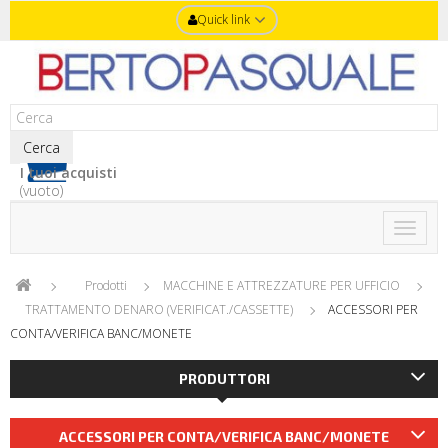
Quick link
Cerca
I tuoi acquisti
(vuoto)
Toggle
naviga
Prodotti
MACCHINE E ATTREZZATURE PER UFFICIO
TRATTAMENTO DENARO (VERIFICAT./CASSETTE)
ACCESSORI PER
CONTA/VERIFICA BANC/MONETE
PRODUTTORI
ACCESSORI PER CONTA/VERIFICA BANC/MONETE