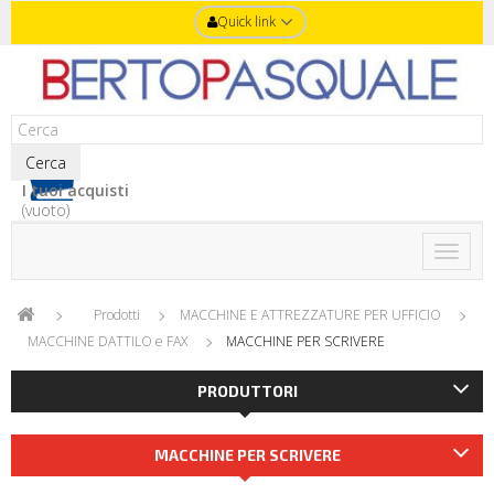
Quick link
Cerca
I tuoi acquisti
(vuoto)
Toggle
naviga
Prodotti
MACCHINE E ATTREZZATURE PER UFFICIO
MACCHINE DATTILO e FAX
MACCHINE PER SCRIVERE
PRODUTTORI
MACCHINE PER SCRIVERE