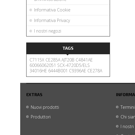
Informativa Cookie
Informativa Privacy
I nostri negozi
TAGS
C7115X
CE285A
AJT20B
C4841AE
60066062051
SCX-4720D5/ELS
34016HE
6444B001
C9396AE
CE278A
EXTRAS
INFORMA
Nuovi prodotti
Termini
Produttori
Chi si
I nostri