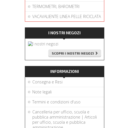
TERMOMETRI, BAROMETRI
VACAVALIENTE LINEA PELLE RICICLATA
I NOSTRI NEGOZI
SCOPRI I NOSTRI NEGOZI
INFORMAZIONI
Consegna e Resi
Note legali
Termini e condizioni d'uso
Cancelleria per ufficio, scuola e
pubblica amministrazione | Articoli
per ufficio, scuola e pubblica
amministrazione