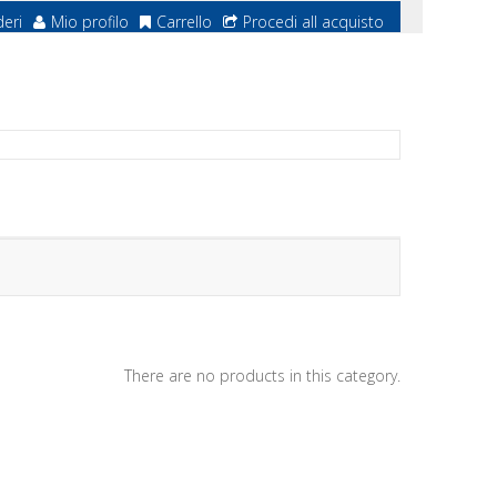
deri
Mio profilo
Carrello
Procedi all acquisto
There are no products in this category.