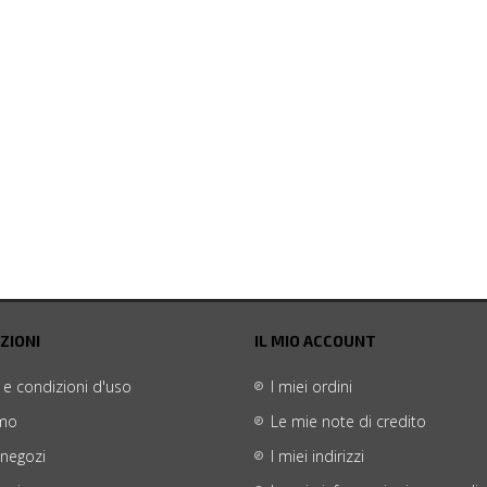
ZIONI
IL MIO ACCOUNT
 e condizioni d'uso
I miei ordini
amo
Le mie note di credito
 negozi
I miei indirizzi