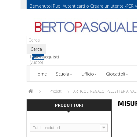
Benvenuto! Puoi
Autenticarti
o
Creare un utente
-PER 
Cerca
I tuoi acquisti
(vuoto)
Home
Scuola
Ufficio
Giocattoli
Prodotti
ARTICOLI REGALO, PELLETTERIA, VAL
MISU
PRODUTTORI
Tutti i produttori