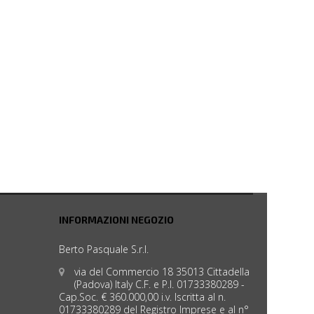
INFORMAZIONI NEGOZIO
Berto Pasquale S.r.l.
via del Commercio 18 35013 Cittadella
(Padova) Italy C.F. e P.I. 01733380289 -
Cap.Soc. € 360.000,00 i.v. Iscritta al n.
01733380289 del Registro Imprese e al n°