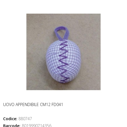
UOVO APPENDIBILE CM12 FD041
Codice:
880747
Barcode:
8019990714356