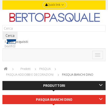
Quick link
Cerca
I tuoi acquisti
(vuoto)
Toggle
naviga
Prodotti
PASQUA
PASQUA ADDOBBI E DECORAZIONI
PASQUA BIANCHI DINO
PRODUTTORI
PASQUA BIANCHI DINO