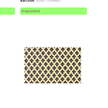
Barcode:
8006715066487
Disponibile