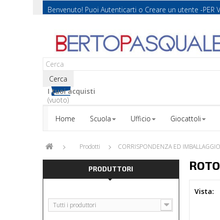
Benvenuto! Puoi
Autenticarti
o
Creare un utente
-PER 
Cerca
I tuoi acquisti
(vuoto)
Home
Scuola
Ufficio
Giocattoli
Prodotti
CORRISPONDENZA ED IMBALLAGGI
ROTO
PRODUTTORI
Vista:
Tutti i produttori