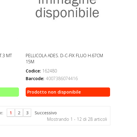
T.3 MT
PELLICOLA ADES. D-C-FIX FLUO H.67CM
15M
Codice:
162480
Barcode:
4007386074416
Prodotto non disponibile
e:
1
2
3
Successivo
Mostrando 1 - 12 di 28 articoli