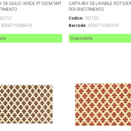
X 58 GIGLIO VERDE RT.50CM 5MT
CARTA REX 58 LAVABILE ROT.50
STIMENTO
PER RIVESTIMENTO
62152
Codice:
162150
8006715066470
Barcode:
8006715066159
ile
Disponibile