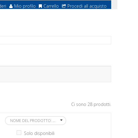
deri
Mio profilo
Carrello
Procedi all acquisto
Ci sono 28 prodotti.
NOME DEL PRODOTTO: DALLA A ALLA Z
Solo disponibili