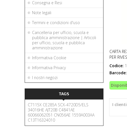
Consegna e Resi
Note legali
Termini e condizioni d'uso
Cancelleria per ufficio, scuola e
pubblica amministrazione | Articoli
per ufficio, scuola e pubblica
amministrazione
CARTA RE
PER RIVE
Informativa Cookie
Codice:
1
Informativa Privacy
Barcode:
I nostri negozi
Disponib
TAGS
I clien
C7115X
CE285A
SCX-4720D5/ELS
34016HE
AJT20B
C4841AE
60066062051
CN056AE
1559A003AA
C13T16324010