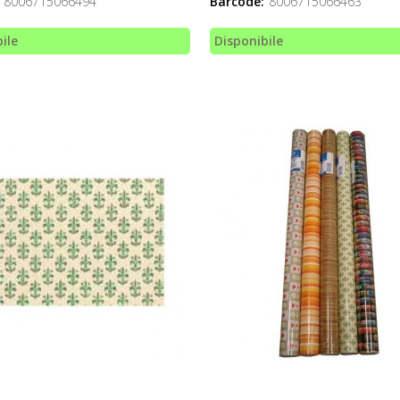
8006715066494
Barcode:
8006715066463
ile
Disponibile