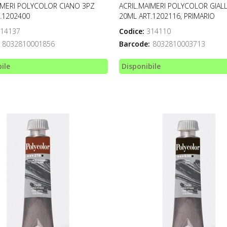
IMERI POLYCOLOR CIANO 3PZ
ACRIL.MAIMERI POLYCOLOR GIAL
.1202400
20ML ART.1202116, PRIMARIO
14137
Codice:
314110
8032810001856
Barcode:
8032810003713
ile
Disponibile