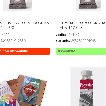
IMERI POLYCOLOR MARRONE 6PZ
ACRIL.MAIMERI POLYCOLOR NER
.1202278
20ML ART.1202530
14122
Codice:
314147
8018721612336
Barcode:
8032810004093
o non disponibile
Disponibile