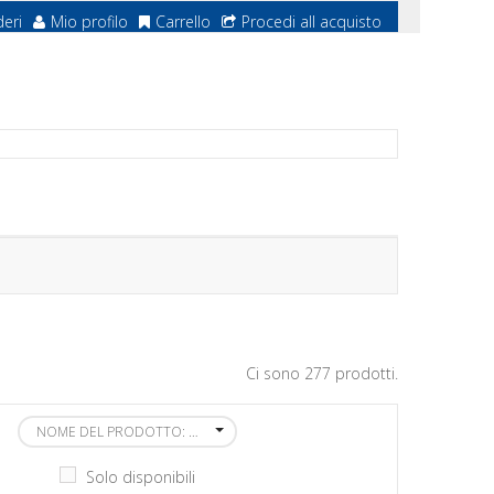
deri
Mio profilo
Carrello
Procedi all acquisto
Ci sono 277 prodotti.
NOME DEL PRODOTTO: DALLA A ALLA Z
Solo disponibili