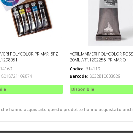
IMERI POLYCOLOR PRIMARI 5PZ
ACRIL.MAIMERI POLYCOLOR ROS
.1298051
20ML ART.1202256, PRIMARIO
14160
Codice:
314119
8018721109874
Barcode:
8032810003829
ile
Disponibile
ti che hanno acquistato questo prodotto hanno acquistato anch