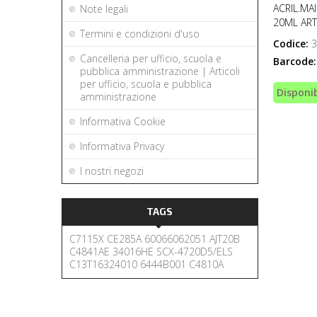
ACRIL.MA
Note legali
20ML ART
Termini e condizioni d'uso
Codice:
3
Cancelleria per ufficio, scuola e
Barcode:
pubblica amministrazione | Articoli
per ufficio, scuola e pubblica
Disponib
amministrazione
Informativa Cookie
Informativa Privacy
I nostri negozi
TAGS
C7115X
CE285A
60066062051
AJT20B
C4841AE
34016HE
SCX-4720D5/ELS
C13T16324010
6444B001
C4810A