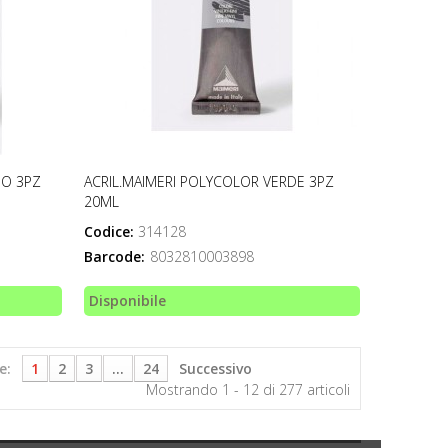
SO 3PZ
ACRIL.MAIMERI POLYCOLOR VERDE 3PZ
20ML
Codice:
314128
Barcode:
8032810003898
Disponibile
e:
1
2
3
...
24
Successivo
Mostrando 1 - 12 di 277 articoli