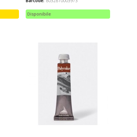
Barcode:
8032810003973
Disponibile