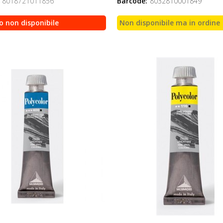
8018721011856
Barcode:
8032810001849
o non disponibile
Non disponibile ma in ordine