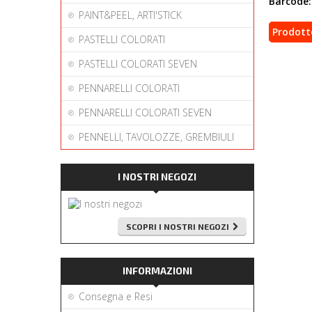
Barcode:
PAINT&PEEL, ARTI'STICK
Prodott
PASTELLI COLORATI
PASTELLI COLORATI SEVEN
PENNARELLI COLORATI
PENNARELLI COLORATI SEVEN
PENNELLI, TAVOLOZZE, GREMBIULI
I NOSTRI NEGOZI
SCOPRI I NOSTRI NEGOZI
INFORMAZIONI
Consegna e Resi