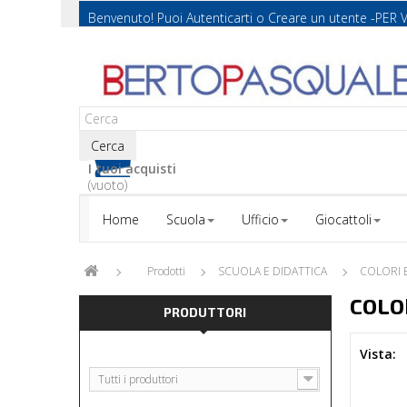
Benvenuto! Puoi
Autenticarti
o
Creare un utente
-PER 
Cerca
I tuoi acquisti
(vuoto)
Home
Scuola
Ufficio
Giocattoli
Prodotti
SCUOLA E DIDATTICA
COLORI 
COLO
PRODUTTORI
Vista:
Tutti i produttori