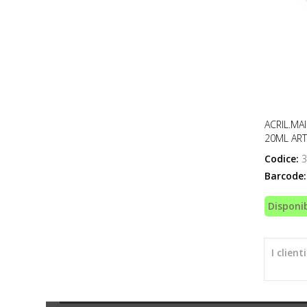
ACRIL.MA
20ML ART
Codice:
3
Barcode:
Disponib
I clien