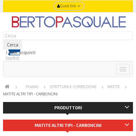
Quick link
Cerca
I tuoi acquisti
(vuoto)
Toggle
naviga
Prodotti
SCRITTURA E CORREZIONE
MATITE
MATITE ALTRI TIPI - CARBONCINI
PRODUTTORI
MATITE ALTRI TIPI - CARBONCINI