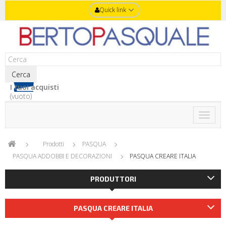
Quick link
Cerca
I tuoi acquisti
(vuoto)
Toggle
naviga
Prodotti
PASQUA
PASQUA ADDOBBI E DECORAZIONI
PASQUA CREARE ITALIA
PRODUTTORI
PASQUA CREARE ITALIA