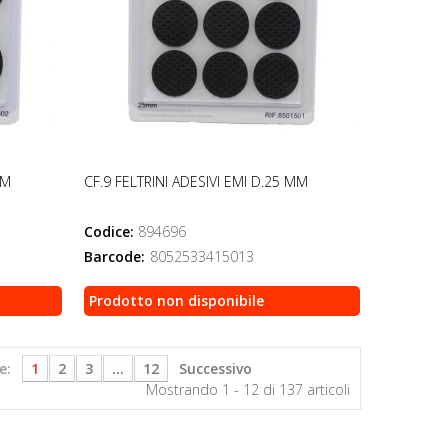
MM
CF.9 FELTRINI ADESIVI EMI D.25 MM
Codice:
894696
Barcode:
8052533415013
Prodotto non disponibile
e:
1
2
3
...
12
Successivo
Mostrando 1 - 12 di 137 articoli