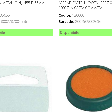
N METALLO NIJI 455 D.55MM
APPENDICARTELLI CARTA LEBEZ 
100PZ IN CARTA GOMMATA
35655
Codice:
120000
8002787004556
Barcode:
8007509002636
ile
Disponibile