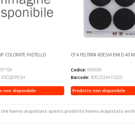
LIP COLORATE PASTELLO
CF.4 FELTRINI ADESIVI EMI D.40 
97704
Codice:
894695
X002JDPESH
Barcode:
8052533415020
o non disponibile
Prodotto non disponibile
ti che hanno acquistato questo prodotto hanno acquistato anch