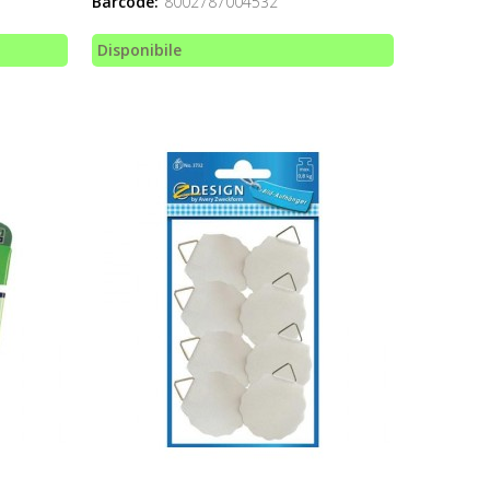
Barcode:
8002787004532
Disponibile