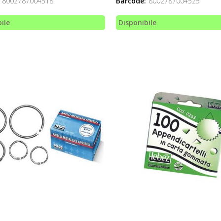
8002787004518
Barcode:
8002787004525
ile
Disponibile