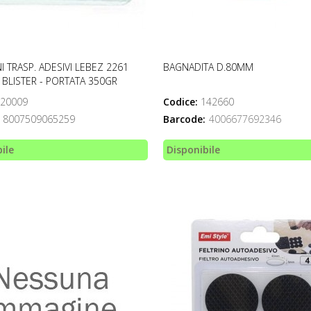
I TRASP. ADESIVI LEBEZ 2261
BAGNADITA D.80MM
 BLISTER - PORTATA 350GR
20009
Codice:
142660
8007509065259
Barcode:
4006677692346
ile
Disponibile