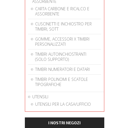
ASSORBENTE
CARTA CARBONE E RICALCO E
ASSORBENTE
CUSCINETTI E INCHIOSTRO PER
TIMBRI, SOTT
GOMME, ACCESSORI X TIMBRI
PERSONALIZZATI
TIMBRI AUTOINCHIOSTRANTI
(SOLO SUPPORTO)
TIMBRI NUMERATORI E DATARI
TIMBRI POLINOMI E SCATOLE
TIPOGRAFICHE
UTENSILI
UTENSILI PER LA CASA/UFFICIO
I NOSTRI NEGOZI