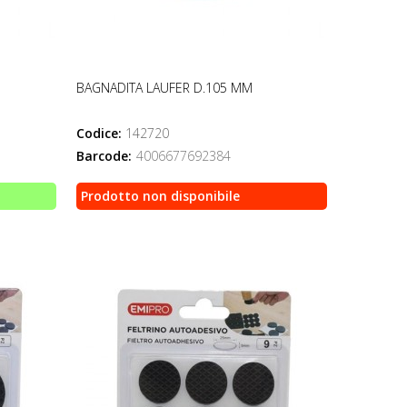
BAGNADITA LAUFER D.105 MM
Codice:
142720
Barcode:
4006677692384
Prodotto non disponibile