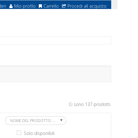
deri
Mio profilo
Carrello
Procedi all acquisto
Ci sono 137 prodotti.
NOME DEL PRODOTTO: DALLA A ALLA Z
Solo disponibili