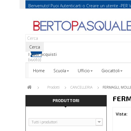
Benvenuto! Puoi
Autenticarti
o
Creare un utente
-PER 
Cerca
I tuoi acquisti
(vuoto)
Home
Scuola
Ufficio
Giocattoli
Prodotti
CANCELLERIA
FERMAGLI, MOLLE,
FERM
PRODUTTORI
Vista:
Tutti i produttori