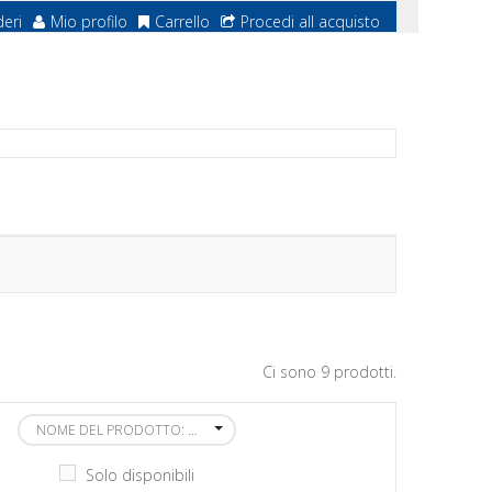
deri
Mio profilo
Carrello
Procedi all acquisto
Ci sono 9 prodotti.
NOME DEL PRODOTTO: DALLA A ALLA Z
Solo disponibili