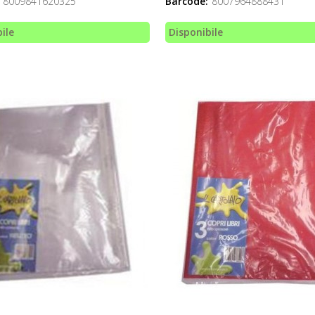
8009841620325
Barcode:
8007964888431
ile
Disponibile