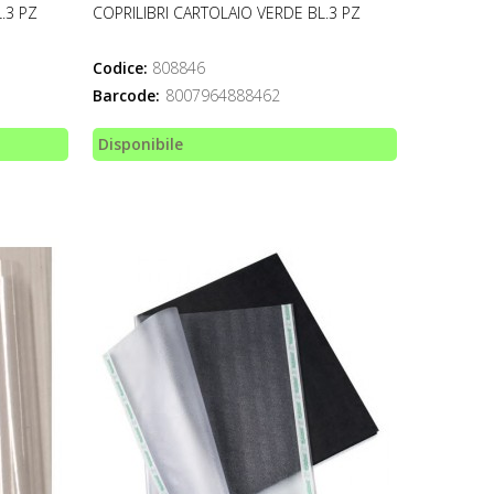
.3 PZ
COPRILIBRI CARTOLAIO VERDE BL.3 PZ
Codice:
808846
Barcode:
8007964888462
Disponibile