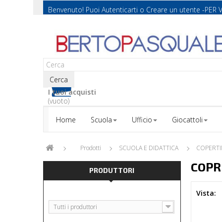
Benvenuto! Puoi
Autenticarti
o
Creare un utente
-PER 
Cerca
I tuoi acquisti
(vuoto)
Home
Scuola
Ufficio
Giocattoli
Prodotti
SCUOLA E DIDATTICA
COPERTIN
COPR
PRODUTTORI
Vista:
Tutti i produttori