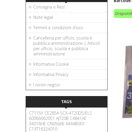
Barcode:
Consegna e Resi
Disponib
Note legali
Termini e condizioni d'uso
Cancelleria per ufficio, scuola e
pubblica amministrazione | Articoli
per ufficio, scuola e pubblica
amministrazione
Informativa Cookie
Informativa Privacy
I nostri negozi
TAGS
C7115X
CE285A
SCX-4720D5/ELS
60066062051
AJT20B
C4841AE
34016HE
CN056AE
6444B001
C13T16324010