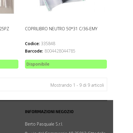
 25PZ
COPRILIBRO NEUTRO 50*31 C/36-EMY
Codice:
335848
Barcode:
8004428044785
Disponibile
Mostrando 1 - 9 di 9 articoli
INFORMAZIONI NEGOZIO
Berto Pasquale S.r.l.