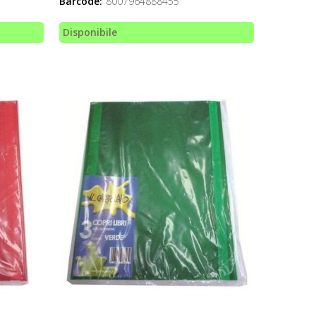
Barcode:
8007964888455
Disponibile