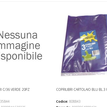
RI C/36 VERDE 20PZ
COPRILIBRI CARTOLAIO BLU BL.3 
35844
Codice:
808843