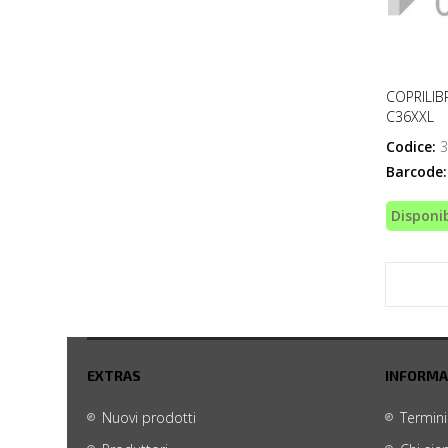
COPRILIBR
C36XXL
Codice:
3
Barcode:
Disponib
EXTRAS
INFORMA
Nuovi prodotti
Termini