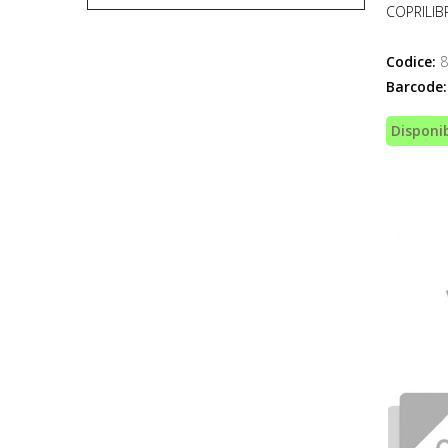
COPRILIB
Codice:
8
Barcode:
Disponib