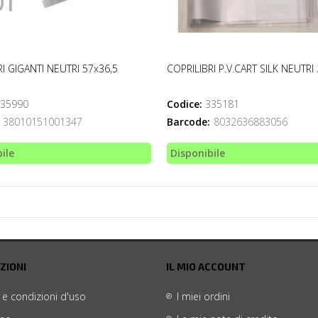
I GIGANTI NEUTRI 57x36,5
COPRILIBRI P.V.CART SILK NEUTRI
35990
Codice:
335181
38010151001347
Barcode:
8032636883056
ile
Disponibile
ZIONI
IL MIO ACCOUNT
 e condizioni d'uso
I miei ordini