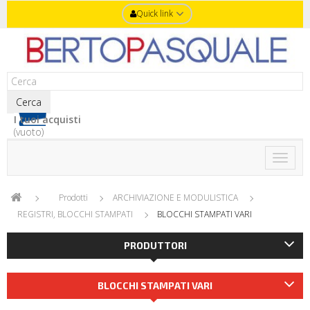
Quick link
Cerca
I tuoi acquisti
(vuoto)
Toggle
naviga
Prodotti
ARCHIVIAZIONE E MODULISTICA
REGISTRI, BLOCCHI STAMPATI
BLOCCHI STAMPATI VARI
PRODUTTORI
BLOCCHI STAMPATI VARI