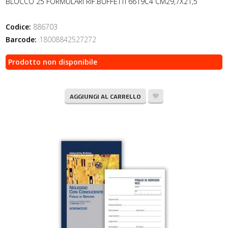
BLOCCO 25 FORMULARI RIF.BUFFETTI 6619C4 CM29,7X21,5
Codice:
886703
Barcode:
18008842527272
Prodotto non disponibile
AGGIUNGI AL CARRELLO