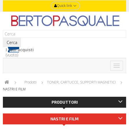
Quick link
Cerca
I tuoi acquisti
(vuoto)
Toggle
naviga
Prodotti
TONER, CARTUCCE, SUPPORTI MAGNETICI
NASTRI E FILM
PRODUTTORI
NASTRI E FILM