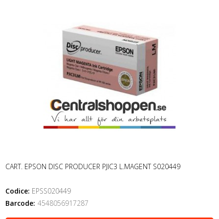
CART. EPSON DISC PRODUCER PJIC3 L.MAGENT S020449
Codice:
EPSS020449
Barcode:
4548056917287