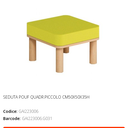
SEDUTA POUF QUADR.PICCOLO CM50X50X35H
Codice:
GAI223006
Barcode:
GAI223006.G031