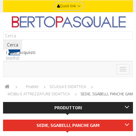
Quick link
Cerca
I tuoi acquisti
(vuoto)
Toggle
naviga
Prodotti
SCUOLA E DIDATTICA
MOBILI E ATTREZZATURE DIDATTICA
SEDIE, SGABELLI, PANCHE GAM
PRODUTTORI
SEDIE, SGABELLI, PANCHE GAM