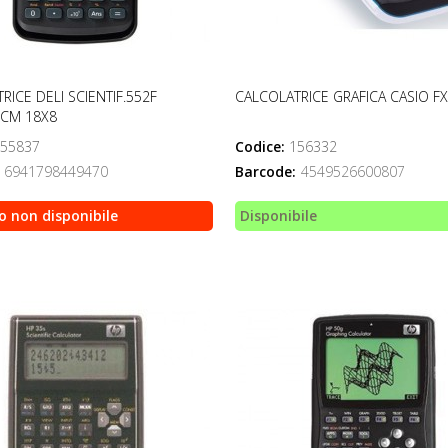
RICE DELI SCIENTIF.552F
CALCOLATRICE GRAFICA CASIO F
 CM 18X8
55837
Codice:
156332
6941798449470
Barcode:
4549526600807
o non disponibile
Disponibile