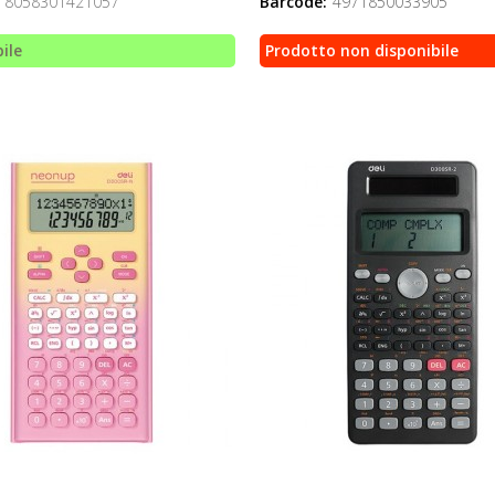
8058301421057
Barcode:
4971850033905
ile
Prodotto non disponibile