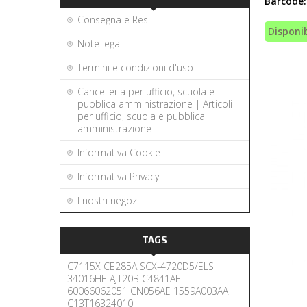
Barcode:
Consegna e Resi
Disponib
Note legali
Termini e condizioni d'uso
Cancelleria per ufficio, scuola e
pubblica amministrazione | Articoli
per ufficio, scuola e pubblica
amministrazione
Informativa Cookie
Informativa Privacy
I nostri negozi
TAGS
C7115X
CE285A
SCX-4720D5/ELS
34016HE
AJT20B
C4841AE
60066062051
CN056AE
1559A003AA
C13T16324010