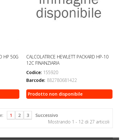
D HP 50G
CALCOLATRICE HEWLETT PACKARD HP-10
12C FINANZIARIA
Codice:
155920
Barcode:
882780681422
Prodotto non disponibile
e:
1
2
3
Successivo
Mostrando 1 - 12 di 27 articoli