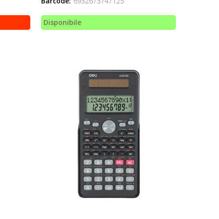
Barcode:
6932673747125
Disponibile