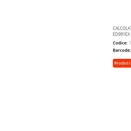
CALCOLAT
ED991EX
Codice:
1
Barcode:
Prodott