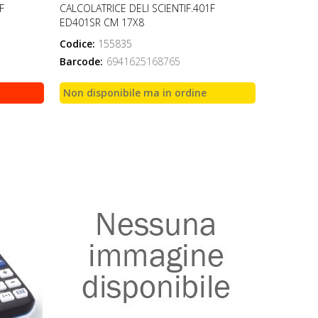
F
CALCOLATRICE DELI SCIENTIF.401F
ED401SR CM 17X8
Codice:
155835
Barcode:
6941625168765
Non disponibile ma in ordine