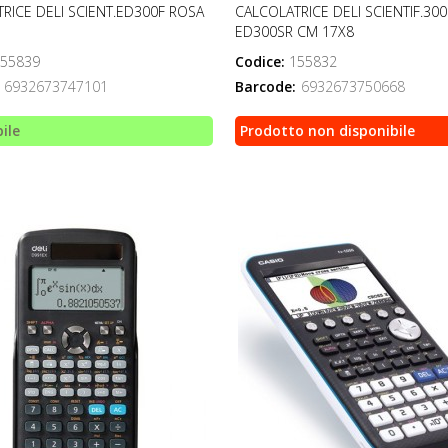
RICE DELI SCIENT.ED300F ROSA
CALCOLATRICE DELI SCIENTIF.300
ED300SR CM 17X8
55839
Codice:
155832
6932673747101
Barcode:
6932673750668
ile
Prodotto non disponibile