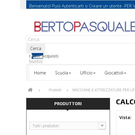
Benvenuto! Puoi
Autenticarti
o
Creare un utente
-PER 
Cerca
I tuoi acquisti
(vuoto)
Home
Scuola
Ufficio
Giocattoli
Prodotti
MACCHINE E ATTREZZATURE PER UF
CALC
PRODUTTORI
Vista:
Tutti i produttori