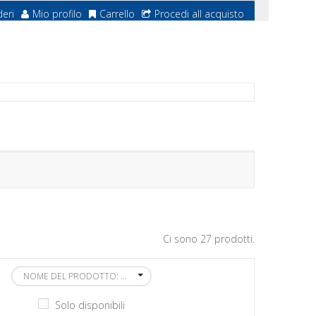
deri
Mio profilo
Carrello
Procedi all acquisto
Ci sono 27 prodotti.
NOME DEL PRODOTTO: DALLA A ALLA Z
Solo disponibili