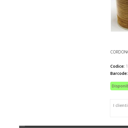
CORDONCI
Codice:
1
Barcode:
Disponib
I clien