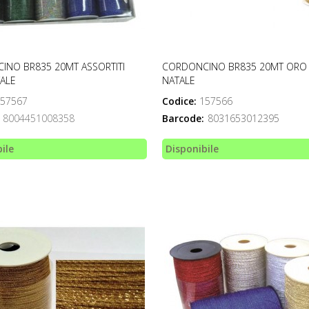
INO BR835 20MT ASSORTITI
CORDONCINO BR835 20MT ORO
ALE
NATALE
57567
Codice:
157566
8004451008358
Barcode:
8031653012395
ile
Disponibile