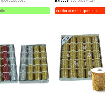
8001565375635
Barcode:
8001565374524
ile
Prodotto non disponibile