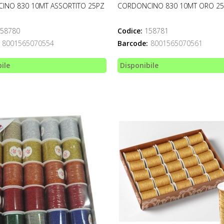
INO 830 10MT ASSORTITO 25PZ
CORDONCINO 830 10MT ORO 2
58780
Codice:
158781
8001565070554
Barcode:
8001565070561
ile
Disponibile