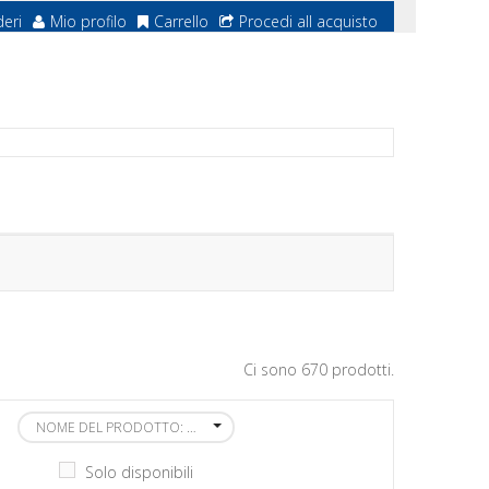
deri
Mio profilo
Carrello
Procedi all acquisto
Ci sono 670 prodotti.
NOME DEL PRODOTTO: DALLA A ALLA Z
Solo disponibili