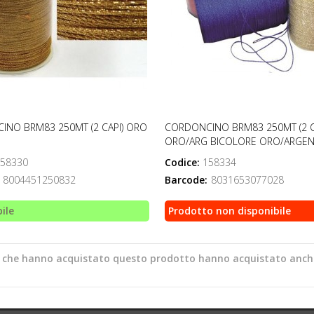
NO BRM83 250MT (2 CAPI) ORO
CORDONCINO BRM83 250MT (2 C
ORO/ARG BICOLORE ORO/ARGE
58330
Codice:
158334
8004451250832
Barcode:
8031653077028
ile
Prodotto non disponibile
ti che hanno acquistato questo prodotto hanno acquistato anch