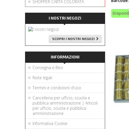
Barcode:
SHOPPER CARTA COLORATA
Disponib
I NOSTRI NEGOZI
SCOPRI I NOSTRI NEGOZI
INFORMAZIONI
Consegna e Resi
Note legali
Termini e condizioni d'uso
Cancelleria per ufficio, scuola e
pubblica amministrazione | Articoli
per ufficio, scuola e pubblica
amministrazione
Informativa Cookie