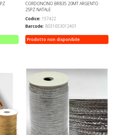
5PZ
CORDONCINO BR835 20MT ARGENTO
25PZ NATALE
Codice:
157422
Barcode:
8031653012401
Prodotto non disponibile