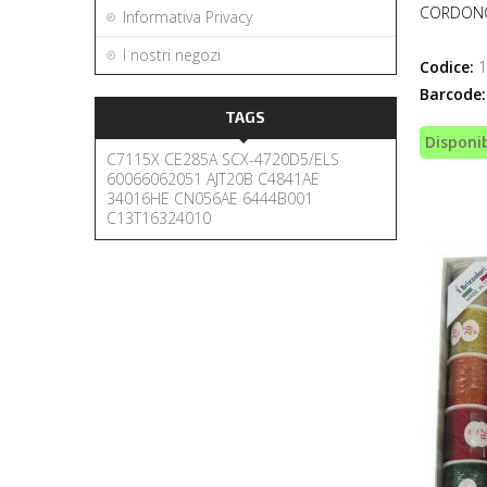
CORDONC
Informativa Privacy
I nostri negozi
Codice:
1
Barcode:
TAGS
Disponib
C7115X
CE285A
SCX-4720D5/ELS
60066062051
AJT20B
C4841AE
34016HE
CN056AE
6444B001
C13T16324010