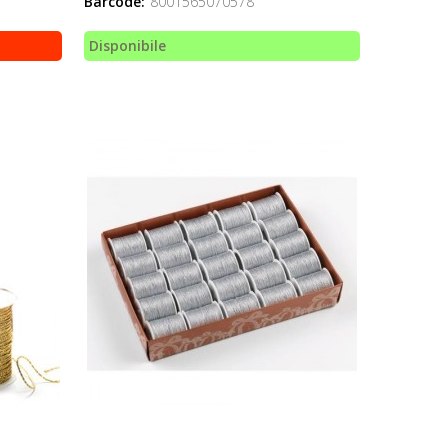
Barcode:
8001565070578
Disponibile