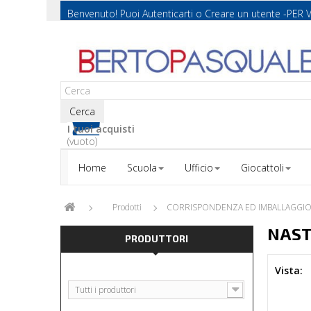
Benvenuto! Puoi
Autenticarti
o
Creare un utente
-PER 
Cerca
I tuoi acquisti
(vuoto)
Home
Scuola
Ufficio
Giocattoli
Prodotti
CORRISPONDENZA ED IMBALLAGGI
NAST
PRODUTTORI
Vista:
Tutti i produttori