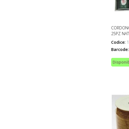
CORDONC
25PZ NAT
Codice:
1
Barcode:
Disponib