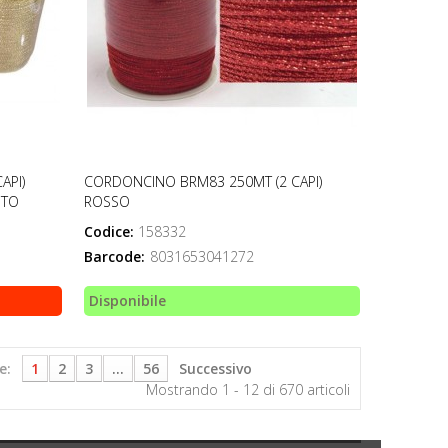
API)
CORDONCINO BRM83 250MT (2 CAPI)
NTO
ROSSO
Codice:
158332
Barcode:
8031653041272
Disponibile
e:
1
2
3
...
56
Successivo
Mostrando 1 - 12 di 670 articoli