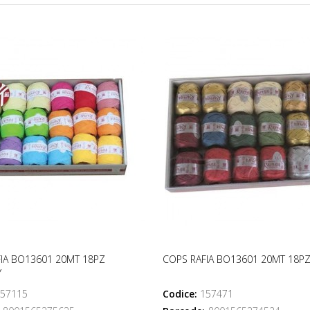
IA BO13601 20MT 18PZ
COPS RAFIA BO13601 20MT 18P
Y
57115
Codice:
157471