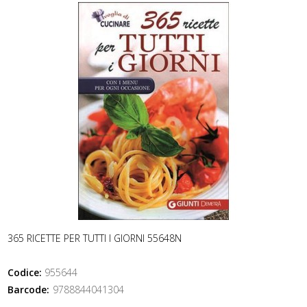
365 RICETTE PER TUTTI I GIORNI 55648N
Codice:
955644
Barcode:
9788844041304