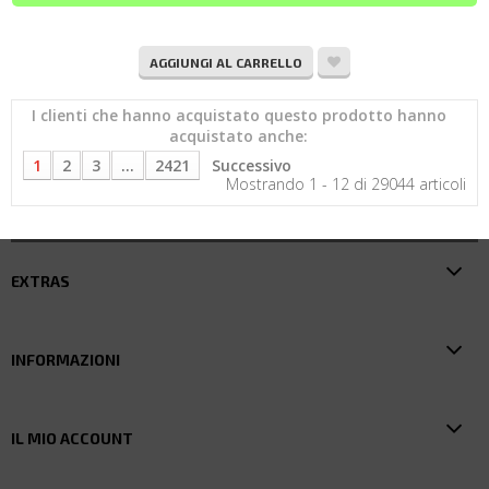
AGGIUNGI AL CARRELLO
I clienti che hanno acquistato questo prodotto hanno
acquistato anche:
1
2
3
...
2421
Successivo
Mostrando 1 - 12 di 29044 articoli
EXTRAS
INFORMAZIONI
IL MIO ACCOUNT