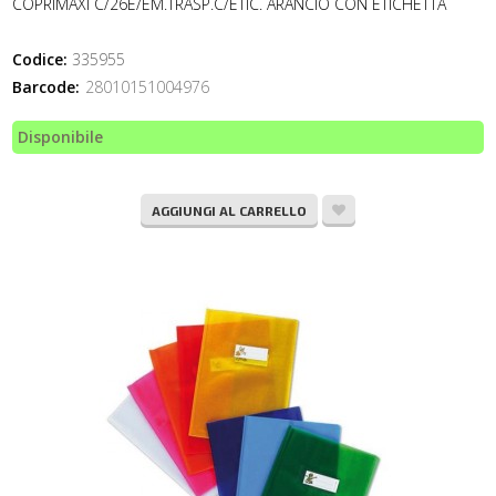
COPRIMAXI C/26E/EM.TRASP.C/ETIC. ARANCIO CON ETICHETTA
Codice:
335955
Barcode:
28010151004976
Disponibile
AGGIUNGI AL CARRELLO