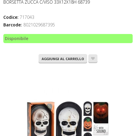
BORSETTA ZUCCA C/VISO 33X12X18H 68739
Codice:
717043
Barcode:
8021029687395
Disponibile
AGGIUNGI AL CARRELLO