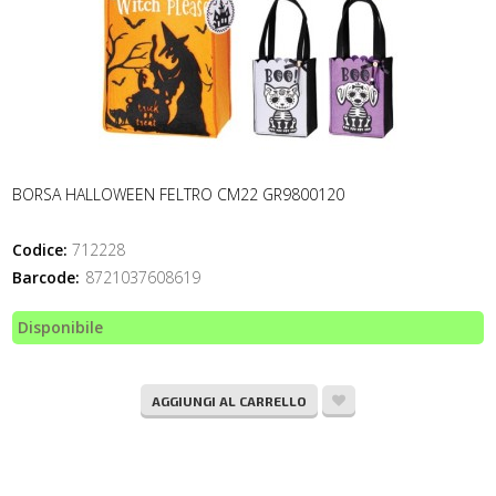
BORSA HALLOWEEN FELTRO CM22 GR9800120
Codice:
712228
Barcode:
8721037608619
Disponibile
AGGIUNGI AL CARRELLO