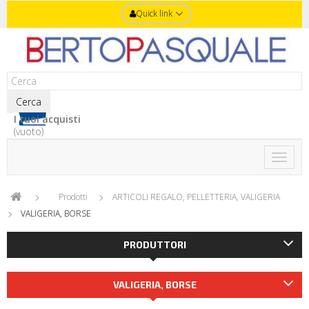
Quick link
Cerca
I tuoi acquisti
(vuoto)
Toggle
naviga
Prodotti
ARTICOLI REGALO, PELLETTERIA, VALIGERIA
VALIGERIA, BORSE
PRODUTTORI
VALIGERIA, BORSE