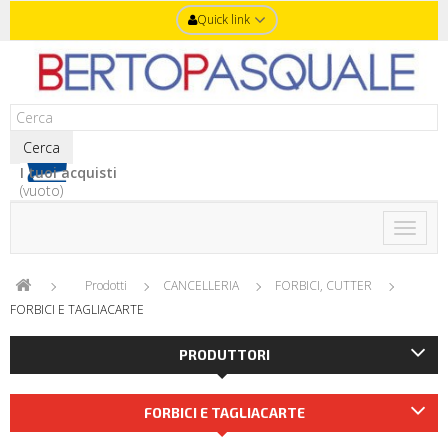
Quick link
Cerca
I tuoi acquisti
(vuoto)
Toggle
naviga
Prodotti
CANCELLERIA
FORBICI, CUTTER
FORBICI E TAGLIACARTE
PRODUTTORI
FORBICI E TAGLIACARTE