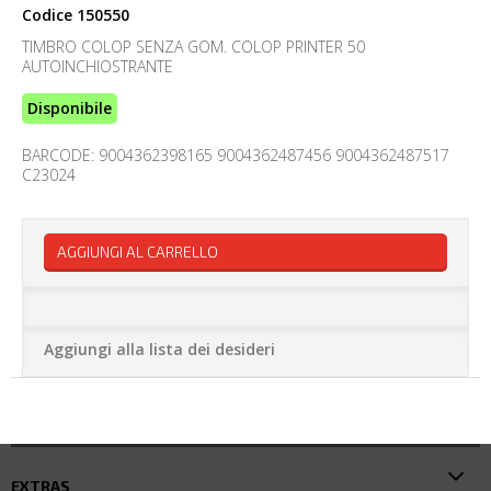
Codice
150550
TIMBRO COLOP SENZA GOM. COLOP PRINTER 50
AUTOINCHIOSTRANTE
Disponibile
BARCODE: 9004362398165 9004362487456 9004362487517
C23024
AGGIUNGI AL CARRELLO
Aggiungi alla lista dei desideri
EXTRAS