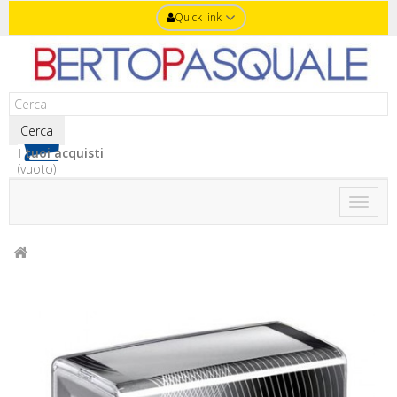
Quick link
Cerca
I tuoi acquisti
(vuoto)
Toggle
naviga