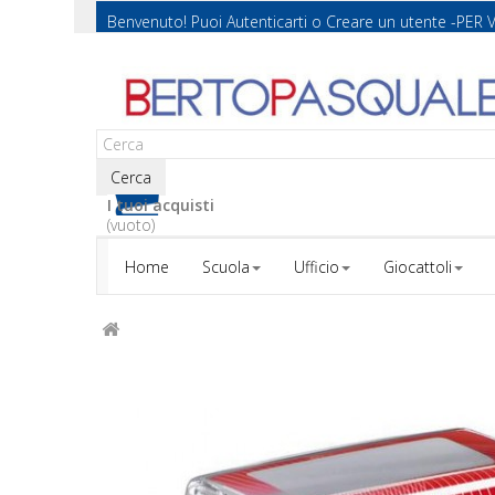
Benvenuto! Puoi
Autenticarti
o
Creare un utente
-PER 
Cerca
I tuoi acquisti
(vuoto)
Home
Scuola
Ufficio
Giocattoli