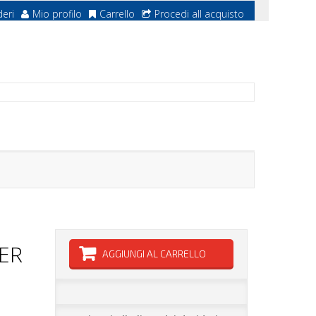
deri
Mio profilo
Carrello
Procedi all acquisto
ER
AGGIUNGI AL CARRELLO